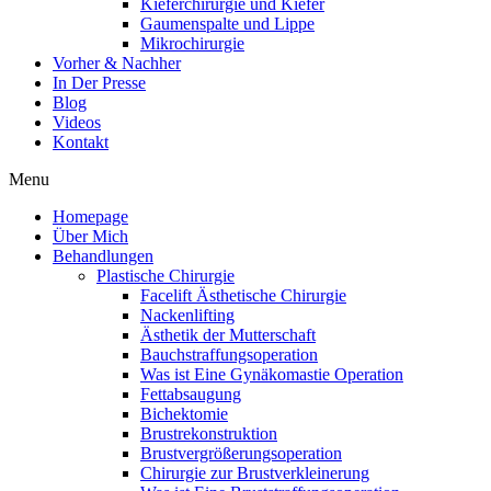
Kieferchirurgie und Kiefer
Gaumenspalte und Lippe
Mikrochirurgie
Vorher & Nachher
In Der Presse
Blog
Videos
Kontakt
Menu
Homepage
Über Mich
Behandlungen
Plastische Chirurgie
Facelift Ästhetische Chirurgie
Nackenlifting
Ästhetik der Mutterschaft
Bauchstraffungsoperation
Was ist Eine Gynäkomastie Operation
Fettabsaugung
Bichektomie
Brustrekonstruktion
Brustvergrößerungsoperation
Chirurgie zur Brustverkleinerung