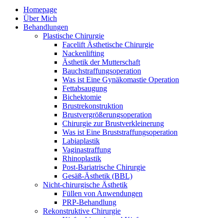
Homepage
Über Mich
Behandlungen
Plastische Chirurgie
Facelift Ästhetische Chirurgie
Nackenlifting
Ästhetik der Mutterschaft
Bauchstraffungsoperation
Was ist Eine Gynäkomastie Operation
Fettabsaugung
Bichektomie
Brustrekonstruktion
Brustvergrößerungsoperation
Chirurgie zur Brustverkleinerung
Was ist Eine Bruststraffungsoperation
Labiaplastik
Vaginastraffung
Rhinoplastik
Post-Bariatrische Chirurgie
Gesäß-Ästhetik (BBL)
Nicht-chirurgische Ästhetik
Füllen von Anwendungen
PRP-Behandlung
Rekonstruktive Chirurgie