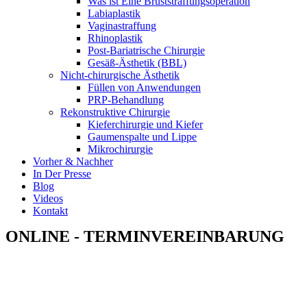
Was ist Eine Bruststraffungsoperation
Labiaplastik
Vaginastraffung
Rhinoplastik
Post-Bariatrische Chirurgie
Gesäß-Ästhetik (BBL)
Nicht-chirurgische Ästhetik
Füllen von Anwendungen
PRP-Behandlung
Rekonstruktive Chirurgie
Kieferchirurgie und Kiefer
Gaumenspalte und Lippe
Mikrochirurgie
Vorher & Nachher
In Der Presse
Blog
Videos
Kontakt
ONLINE - TERMINVEREINBARUNG