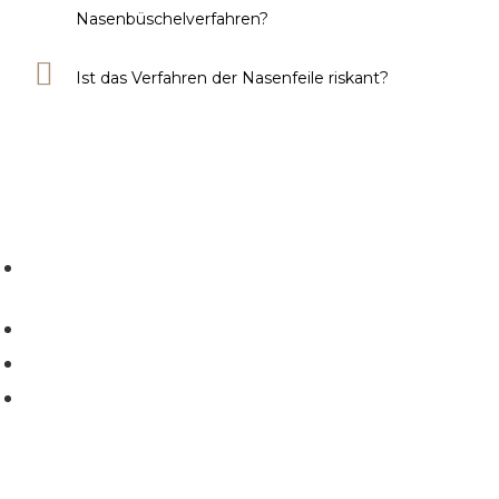
Nasenbüschelverfahren?
Ist das Verfahren der Nasenfeile riskant?
Zuhuratbaba Mah, Yüce Tarla Cd. No:69 Daire:4, 34140
Bakırköy/İstanbul
+90 212 302 45 74
+90 555 879 77 71
info@daghanisik.com