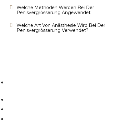
Welche Methoden Werden Bei Der
Penisvergrösserung Angewendet
Welche Art Von Anästhesie Wird Bei Der
Penisvergrösserung Verwendet?
Zuhuratbaba Mah, Yüce Tarla Cd. No:69 Daire:4, 34140
Bakırköy/İstanbul
+90 212 302 45 74
+90 555 879 77 71
info@daghanisik.com