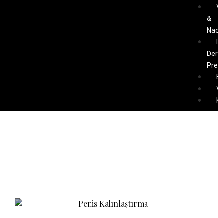
&
Nac
Der
Pre
Penisvergrosserung
Chirurgie