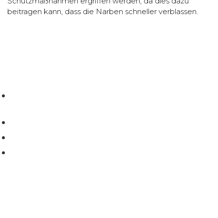
Schutzmaßnahmen ergriffen werden, da dies dazu
beitragen kann, dass die Narben schneller verblassen.
Zuhuratbaba Mah, Yüce Tarla Cd. No:69 Daire:4, 34140
Bakırköy/İstanbul
+90 212 302 45 74
+90 555 879 77 71
info@daghanisik.com
ONLINE -