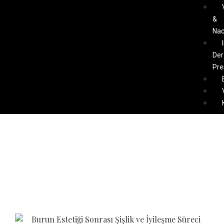
&
Nac
Der
Pre
Schwellung und
Heilungsprozess nach
einer Nasenoperation