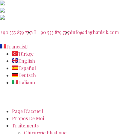
+90 555 879 77 71
+90 555 879 77 71
info@daghanisik.com
Français
Türkçe
English
Español
Deutsch
Italiano
Page D’accueil
Propos De Moi
Traitements
Chirurgie Plastique