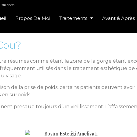
isik.com
eil
Propos De Moi
Traitements
Avant & Après
 Cou?
re résumés comme étant la zone de la gorge étant exces
ont fréquemment utilisés dans le traitement esthétique de 
du visage.
ison de la prise de poids, certains patients peuvent avoi
 en surpoids.
nent presque toujours d’un vieillissement. L’affaissemen