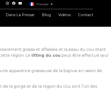
Français
Italiano
Dans La Presse
Blog
Vidéos
Contact
sivement grasse et affaissée et la peau du cou étant
cette région. Le
lifting du cou
peut être effectué seul
r une apparence graisseuse de la bajoue en raison de
t de la gorge et de la région du cou sont l’un des