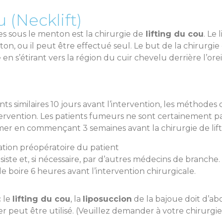
 (Necklift)
es sous le menton est la chirurgie de
lifting du cou
. Le
on, ou il peut être effectué seul. Le but de la chirurgie
e en s’étirant vers la région du cuir chevelu derrière l’o
lants similaires 10 jours avant l’intervention, les métho
tervention. Les patients fumeurs ne sont certainement p
 en commençant 3 semaines avant la chirurgie de liftin
ation préopératoire du patient
siste et, si nécessaire, par d’autres médecins de branche.
 boire 6 heures avant l’intervention chirurgicale.
c le
lifting du cou
, la
liposuccion
de la bajoue doit d’abo
er peut être utilisé. (Veuillez demander à votre chirurgien 