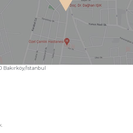
0 Bakırköy/İstanbul
k.