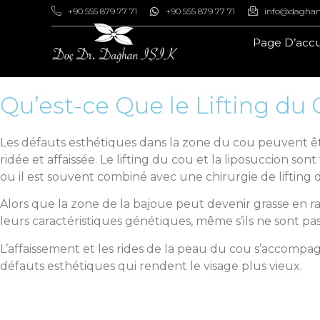
+90 555 879 77 71
+90 555 879 77 71
info@daghan
Page D’accu
Qu’est-ce Que le Lifting du
Les défauts esthétiques dans la zone du cou peuvent êt
ridée et affaissée. Le lifting du cou et la liposuccion s
ou il est souvent combiné avec une chirurgie de lifting 
Alors que la zone de la bajoue peut devenir grasse en ra
leurs caractéristiques génétiques, même s’ils ne sont pas
L’affaissement et les rides de la peau du cou s’accompag
défauts esthétiques qui rendent le visage plus vieux.