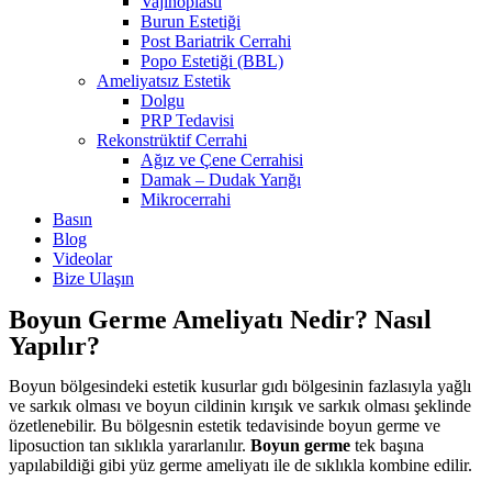
Vajinoplasti
Burun Estetiği
Post Bariatrik Cerrahi
Popo Estetiği (BBL)
Ameliyatsız Estetik
Dolgu
PRP Tedavisi
Rekonstrüktif Cerrahi
Ağız ve Çene Cerrahisi
Damak – Dudak Yarığı
Mikrocerrahi
Basın
Blog
Videolar
Bize Ulaşın
Boyun Germe Ameliyatı Nedir? Nasıl
Yapılır?
Boyun bölgesindeki estetik kusurlar gıdı bölgesinin fazlasıyla yağlı
ve sarkık olması ve boyun cildinin kırışık ve sarkık olması şeklinde
özetlenebilir. Bu bölgesnin estetik tedavisinde boyun germe ve
liposuction tan sıklıkla yararlanılır.
Boyun germe
tek başına
yapılabildiği gibi yüz germe ameliyatı ile de sıklıkla kombine edilir.