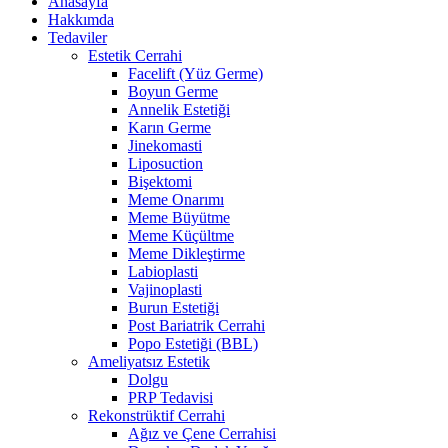
Anasayfa
Hakkımda
Tedaviler
Estetik Cerrahi
Facelift (Yüz Germe)
Boyun Germe
Annelik Estetiği
Karın Germe
Jinekomasti
Liposuction
Bişektomi
Meme Onarımı
Meme Büyütme
Meme Küçültme
Meme Dikleştirme
Labioplasti
Vajinoplasti
Burun Estetiği
Post Bariatrik Cerrahi
Popo Estetiği (BBL)
Ameliyatsız Estetik
Dolgu
PRP Tedavisi
Rekonstrüktif Cerrahi
Ağız ve Çene Cerrahisi