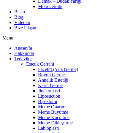
Damak – Dudak Yarığı
Mikrocerrahi
Basın
Blog
Videolar
Bize Ulaşın
Menu
Anasayfa
Hakkımda
Tedaviler
Estetik Cerrahi
Facelift (Yüz Germe)
Boyun Germe
Annelik Estetiği
Karın Germe
Jinekomasti
Liposuction
Bişektomi
Meme Onarımı
Meme Büyütme
Meme Küçültme
Meme Dikleştirme
Labioplasti