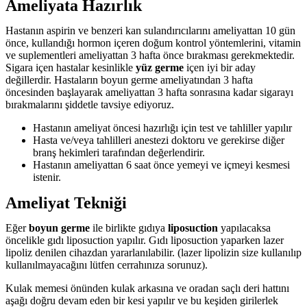
Ameliyata Hazırlık
Hastanın aspirin ve benzeri kan sulandırıcılarını ameliyattan 10 gün
önce, kullandığı hormon içeren doğum kontrol yöntemlerini, vitamin
ve suplementleri ameliyattan 3 hafta önce bırakması gerekmektedir.
Sigara içen hastalar kesinlikle
yüz germe
içen iyi bir aday
değillerdir. Hastaların boyun germe ameliyatından 3 hafta
öncesinden başlayarak ameliyattan 3 hafta sonrasına kadar sigarayı
bırakmalarını şiddetle tavsiye ediyoruz.
Hastanın ameliyat öncesi hazırlığı için test ve tahliller yapılır
Hasta ve/veya tahlilleri anestezi doktoru ve gerekirse diğer
branş hekimleri tarafından değerlendirir.
Hastanın ameliyattan 6 saat önce yemeyi ve içmeyi kesmesi
istenir.
Ameliyat Tekniği
Eğer
boyun germe
ile birlikte gıdıya
liposuction
yapılacaksa
öncelikle gıdı liposuction yapılır. Gıdı liposuction yaparken lazer
lipoliz denilen cihazdan yararlanılabilir. (lazer lipolizin size kullanılıp
kullanılmayacağını lütfen cerrahınıza sorunuz).
Kulak memesi önünden kulak arkasına ve oradan saçlı deri hattını
aşağı doğru devam eden bir kesi yapılır ve bu keşiden girilerlek