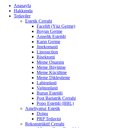
Anasayfa
Hakkımda
Tedaviler
Estetik Cerrahi
Facelift (Yüz Germe)
Boyun Germe
Annelik Estetiği
Karın Germe
Jinekomasti
Liposuction
Bişektomi
Meme Onarımı
Meme Büyütme
Meme Küçültme
Meme Dikleştirme
Labioplasti
Vajinoplasti
Burun Estetiği
Post Bariatrik Cerrahi
Popo Estetiği (BBL)
Ameliyatsız Estetik
Dolgu
PRP Tedavisi
Rekonstrüktif Cerrahi