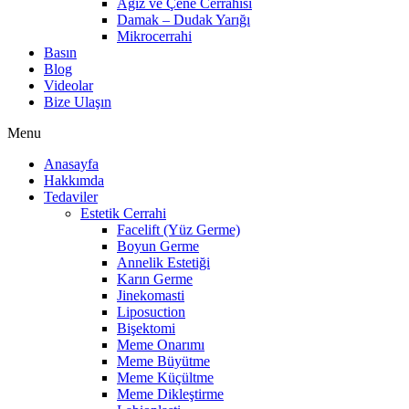
Ağız ve Çene Cerrahisi
Damak – Dudak Yarığı
Mikrocerrahi
Basın
Blog
Videolar
Bize Ulaşın
Menu
Anasayfa
Hakkımda
Tedaviler
Estetik Cerrahi
Facelift (Yüz Germe)
Boyun Germe
Annelik Estetiği
Karın Germe
Jinekomasti
Liposuction
Bişektomi
Meme Onarımı
Meme Büyütme
Meme Küçültme
Meme Dikleştirme