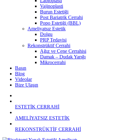
Labioplasti
Vajinoplasti
Burun Estetiği
Post Bariatrik Cerrahi
Popo Estetiği (BBL)
Ameliyatsız Estetik
Dolgu
PRP Tedavisi
Rekonstrüktif Cerrahi
Ağız ve Çene Cerrahisi
Damak – Dudak Yarığı
Mikrocerrahi
Basın
Blog
Videolar
Bize Ulaşın
ESTETİK CERRAHİ
AMELİYATSIZ ESTETİK
REKONSTRÜKTİF CERRAHİ