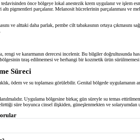
tedavisinden önce bölgeye lokal anestezik krem uygulanır ve işlem esna
i altı pigmentleri parçalanır. Melanosit hücrelerinin parçalanması ve m
ı ve alttaki daha parlak, pembe cilt tabakasının ortaya çıkmasını sağla
.
, rengi ve kararmanın derecesi incelenir. Bu bilgiler doğrultusunda has
lgesinin tıraş edilmemesi ve herhangi bir kozmetik ürün sürülmemesi 
şme Süreci
lık, ödem ve su toplaması görülebilir. Genital bölgede uygulamanın ar
nılmalıdır. Uygulama bölgesine birkaç gün süreyle su temas ettirilmeme
irttiği süre boyunca cinsel ilişkiden, güneşlenmekten ve solaryumdan 
orular