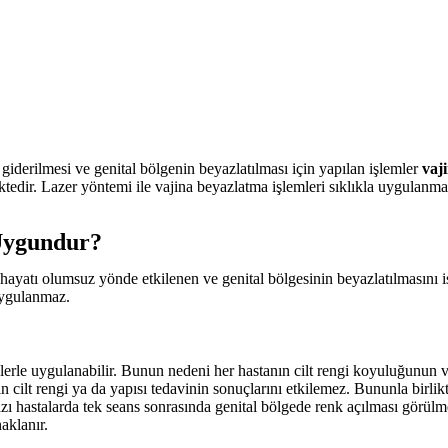
 giderilmesi ve genital bölgenin beyazlatılması için yapılan işlemler
vaj
ktedir. Lazer yöntemi ile vajina beyazlatma işlemleri sıklıkla uygulanm
 Uygundur?
hayatı olumsuz yönde etkilenen ve genital bölgesinin beyazlatılmasını i
uygulanmaz.
lerle uygulanabilir. Bunun nedeni her hastanın cilt rengi koyuluğunun ve
 cilt rengi ya da yapısı tedavinin sonuçlarını etkilemez. Bununla birlikt
azı hastalarda tek seans sonrasında genital bölgede renk açılması görül
aklanır.