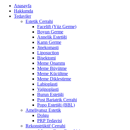
Anasayfa
Hakkımda
Tedaviler
Estetik Cerrahi
Facelift (Yüz Germe)
Boyun Germe
Annelik Estetiği
Karın Germe
Jinekomasti
Liposuction
Bişektomi
Meme Onarımı
Meme Büyütme
Meme Küçültme
Meme Dikleştirme
Labioplasti
Vajinoplasti
Burun Estetiği
Post Bariatrik Cerrahi
Popo Estetiği (BBL)
Ameliyatsız Estetik
Dolgu
PRP Tedavisi
Rekonstrüktif Cerrahi