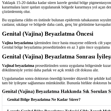
Yaklaşık 15-20 dakika kadar süren lazerle genital bölge pigmentasyon 
kararmalara lazer ışınları uygulanarak bölgede kararmaya yol açan der
çözümlenmiş olur.
Bu uygulama cildin en üstünde bulunan epidermis tabakasının soyulmasın
canlanır, sıkılaşır ve bölgede daha canlı, genç bir görünüme kavuşulur
Genital (Vajina) Beyazlatma Öncesi
Vajina beyazlatma
işleminden önce hasta muayene edilerek cilt yapısı
Genital bölge beyazlatma prosedüründen en az 3 gün önce uygulama bö
Genital (Vajina) Beyazlatma Sonrası İyile
Vajinal beyazlatma
prosedüründen sonra uygulama bölgesinde kızarık
dökülmesiyle yerini daha parlak ve açık renkli cilt dokusu alır.
Uygulamadan sonra doktorun önerdiği kremler düzenli bir şekilde kulla
tam bir iyileşme sağlanması mümkündür. Bununla birlikte doktorun bel
Genital (Vajina) Beyazlatma Hakkında Sık Sorulan S
Genital Bölge Beyazlatma Ne Kadar Sürer?