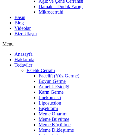
Ağız ve Çene Cerrahisi
Damak – Dudak Yarığı
Mikrocerrahi
Basın
Blog
Videolar
Bize Ulaşın
Menu
Anasayfa
Hakkımda
Tedaviler
Estetik Cerrahi
Facelift (Yüz Germe)
Boyun Germe
Annelik Estetiği
Karın Germe
Jinekomasti
Liposuction
Bişektomi
Meme Onarımı
Meme Büyütme
Meme Küçültme
Meme Dikleştirme