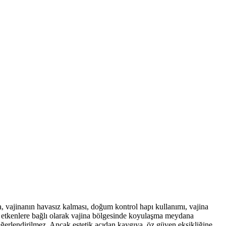
a, vajinanın havasız kalması, doğum kontrol hapı kullanımı, vajina
bi etkenlere bağlı olarak vajina bölgesinde koyulaşma meydana
 değerlendirilmez. Ancak estetik açıdan kaygıya, öz güven eksikliğine