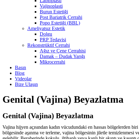
Labioplasti
Vajinoplasti
Burun Estetiği
Post Bariatrik Cerrahi
Popo Estetiği (BBL)
Ameliyatsız Estetik
Dolgu
PRP Tedavisi
Rekonstrüktif Cerrahi
Ağız ve Çene Cerrahisi
Damak – Dudak Yarığı
Mikrocerrahi
Basın
Blog
Videolar
Bize Ulaşın
Genital (Vajina) Beyazlatma
Genital (Vajina) Beyazlatma
Vajina hijyen açısından kadın vücudundaki en hassas bölgelerden biri o
bölgesinde aşınma ve terleme, vajina bölgesinin jiletle temizlenmesi 
gelebilir. Beraberinde kokulu, iltihaplı veya kanlı bir akıntı ve kaşın