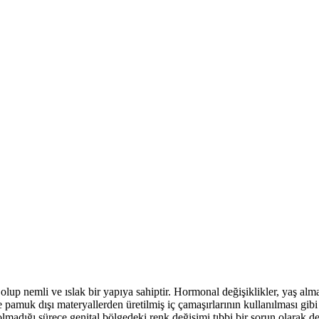
lup nemli ve ıslak bir yapıya sahiptir. Hormonal değişiklikler, yaş alm
ve pamuk dışı materyallerden üretilmiş iç çamaşırlarının kullanılması gi
tı olmadığı sürece genital bölgedeki renk değişimi tıbbi bir sorun olarak