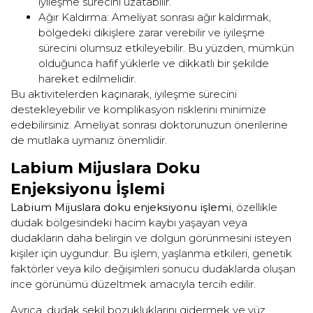
iyileşme sürecini uzatabilir.
Ağır Kaldırma: Ameliyat sonrası ağır kaldırmak,
bölgedeki dikişlere zarar verebilir ve iyileşme
sürecini olumsuz etkileyebilir. Bu yüzden, mümkün
olduğunca hafif yüklerle ve dikkatli bir şekilde
hareket edilmelidir.
Bu aktivitelerden kaçınarak, iyileşme sürecini
destekleyebilir ve komplikasyon risklerini minimize
edebilirsiniz. Ameliyat sonrası doktorunuzun önerilerine
de mutlaka uymanız önemlidir.
Labium Mijuslara Doku
Enjeksiyonu İşlemi
Labium Mijuslara doku enjeksiyonu işlemi
, özellikle
dudak bölgesindeki hacim kaybı yaşayan veya
dudakların daha belirgin ve dolgun görünmesini isteyen
kişiler için uygundur. Bu işlem, yaşlanma etkileri, genetik
faktörler veya kilo değişimleri sonucu dudaklarda oluşan
ince görünümü düzeltmek amacıyla tercih edilir.
Ayrıca, dudak şekil bozukluklarını gidermek ve yüz