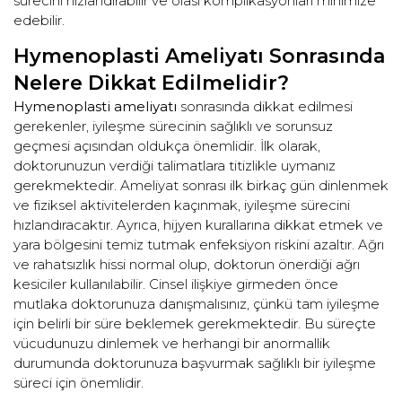
sürecini hızlandırabilir ve olası komplikasyonları minimize
edebilir.
Hymenoplasti Ameliyatı Sonrasında
Nelere Dikkat Edilmelidir?
Hymenoplasti ameliyatı
sonrasında dikkat edilmesi
gerekenler, iyileşme sürecinin sağlıklı ve sorunsuz
geçmesi açısından oldukça önemlidir. İlk olarak,
doktorunuzun verdiği talimatlara titizlikle uymanız
gerekmektedir. Ameliyat sonrası ilk birkaç gün dinlenmek
ve fiziksel aktivitelerden kaçınmak, iyileşme sürecini
hızlandıracaktır. Ayrıca, hijyen kurallarına dikkat etmek ve
yara bölgesini temiz tutmak enfeksiyon riskini azaltır. Ağrı
ve rahatsızlık hissi normal olup, doktorun önerdiği ağrı
kesiciler kullanılabilir. Cinsel ilişkiye girmeden önce
mutlaka doktorunuza danışmalısınız, çünkü tam iyileşme
için belirli bir süre beklemek gerekmektedir. Bu süreçte
vücudunuzu dinlemek ve herhangi bir anormallik
durumunda doktorunuza başvurmak sağlıklı bir iyileşme
süreci için önemlidir.