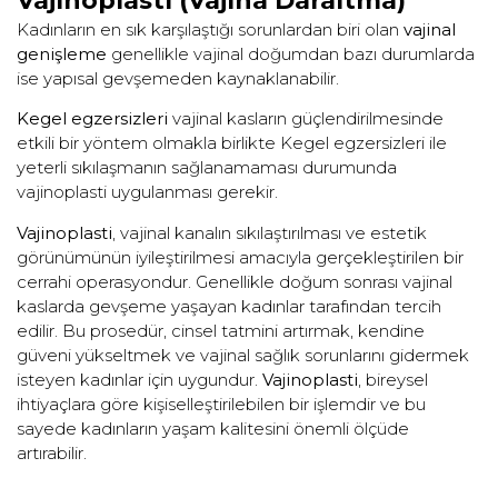
Vajinoplasti (Vajina Daraltma)
Kadınların en sık karşılaştığı sorunlardan biri olan
vajinal
genişleme
genellikle vajinal doğumdan bazı durumlarda
ise yapısal gevşemeden kaynaklanabilir.
Kegel egzersizleri
vajinal kasların güçlendirilmesinde
etkili bir yöntem olmakla birlikte Kegel egzersizleri ile
yeterli sıkılaşmanın sağlanamaması durumunda
vajinoplasti uygulanması gerekir.
Vajinoplasti
, vajinal kanalın sıkılaştırılması ve estetik
görünümünün iyileştirilmesi amacıyla gerçekleştirilen bir
cerrahi operasyondur. Genellikle doğum sonrası vajinal
kaslarda gevşeme yaşayan kadınlar tarafından tercih
edilir. Bu prosedür, cinsel tatmini artırmak, kendine
güveni yükseltmek ve vajinal sağlık sorunlarını gidermek
isteyen kadınlar için uygundur.
Vajinoplasti
, bireysel
ihtiyaçlara göre kişiselleştirilebilen bir işlemdir ve bu
sayede kadınların yaşam kalitesini önemli ölçüde
artırabilir.