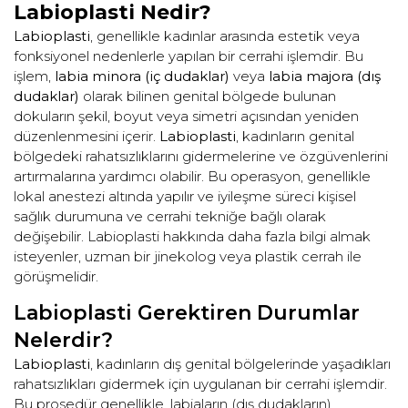
Labioplasti Nedir?
Labioplasti
, genellikle kadınlar arasında estetik veya
fonksiyonel nedenlerle yapılan bir cerrahi işlemdir. Bu
işlem,
labia minora (iç dudaklar)
veya
labia majora (dış
dudaklar)
olarak bilinen genital bölgede bulunan
dokuların şekil, boyut veya simetri açısından yeniden
düzenlenmesini içerir.
Labioplasti
, kadınların genital
bölgedeki rahatsızlıklarını gidermelerine ve özgüvenlerini
artırmalarına yardımcı olabilir. Bu operasyon, genellikle
lokal anestezi altında yapılır ve iyileşme süreci kişisel
sağlık durumuna ve cerrahi tekniğe bağlı olarak
değişebilir. Labioplasti hakkında daha fazla bilgi almak
isteyenler, uzman bir jinekolog veya plastik cerrah ile
görüşmelidir.
Labioplasti Gerektiren Durumlar
Nelerdir?
Labioplasti
, kadınların dış genital bölgelerinde yaşadıkları
rahatsızlıkları gidermek için uygulanan bir cerrahi işlemdir.
Bu prosedür genellikle, labiaların (dış dudakların)