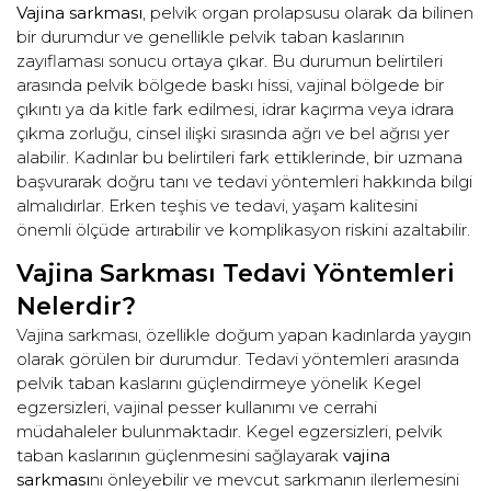
Vajina sarkması
, pelvik organ prolapsusu olarak da bilinen
bir durumdur ve genellikle pelvik taban kaslarının
zayıflaması sonucu ortaya çıkar. Bu durumun belirtileri
arasında pelvik bölgede baskı hissi, vajinal bölgede bir
çıkıntı ya da kitle fark edilmesi, idrar kaçırma veya idrara
çıkma zorluğu, cinsel ilişki sırasında ağrı ve bel ağrısı yer
alabilir. Kadınlar bu belirtileri fark ettiklerinde, bir uzmana
başvurarak doğru tanı ve tedavi yöntemleri hakkında bilgi
almalıdırlar. Erken teşhis ve tedavi, yaşam kalitesini
önemli ölçüde artırabilir ve komplikasyon riskini azaltabilir.
Vajina Sarkması Tedavi Yöntemleri
Nelerdir?
Vajina sarkması, özellikle doğum yapan kadınlarda yaygın
olarak görülen bir durumdur. Tedavi yöntemleri arasında
pelvik taban kaslarını güçlendirmeye yönelik Kegel
egzersizleri, vajinal pesser kullanımı ve cerrahi
müdahaleler bulunmaktadır. Kegel egzersizleri, pelvik
taban kaslarının güçlenmesini sağlayarak
vajina
sarkması
nı önleyebilir ve mevcut sarkmanın ilerlemesini