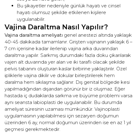
Bu şikayetler nedeniyle günlük hayatı ve cinsel
hayatı olumsuz şekilde etkilenen kişilere
uygulanabilir.
Vajina Daraltma Nasıl Yapılır?
Vajina daraltma ameliyatı
genel anestezi altında yaklaşık
40-45 dakikada tamamlanır. Girişten vajinanın yaklaşık 6 –
7 cm içerisine kadar ilerlenip vajina arka duvarından
daraltma yapılır. Sarkmış durumdaki fazla doku çıkarılarak
vajen alt duvarında yer alan ve iki taraflı olacak şekilde
pelvis tabanını oluşturan kaslar birbirine yaklaştırılır. Özel
ipliklerle vajina dikilir ve dokular birleştirilerek hem
daralma hem sıkılaşma sağlanır. Dış genital bölgede kesi
yapılmadığından dışarıdan görünür bir iz oluşmaz. Eğer
hastada iç dudaklarda sarkma ve büyüme problemi varsa
aynı seansta labioplasti de uygulanabilir. Bu durumda
ameliyat süresinin uzaması mümkündür. Vajinoplasti
uygulamasının yapılabilmesi için sezaryen doğumun
üzerinden 6 ay, normal doğumun üzerinden ise en az 1 yıl
geçmesi gerekmektedir.