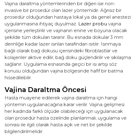
Vajina daraltma yöntemlerinden bir diğeri ise non-
invasive bir prosedür olan lazer yöntemidir. Ağrısız bir
prosedür olduğundan hastaya lokal ya da genel anestezi
uygulanmasına ihtiyaç duyulmaz.
Lazer probu
vajina
içerisine yerleştirilir ve vajinanın enine ve boyuna olacak
şekilde tüm dokuları taranır. Bu esnada dokular 3 mm
derinliğe kadar lazer ısınları tarafından ısıtılır. Isınmaya
bağlı olarak bağ dokusu içerisindeki fibroblastlar ve
kolajenler aktive edilir, bağ doku güçlendirilir ve sıkılaşma
sağlanır. Uygulama esnasında geçici bir ısı artışı söz
konusu olduğundan vajina bölgesinde hafif bir batma
hissedilebilir.
Vajina Daraltma Öncesi
Hasta muayene edilerek vajina daraltma için hangi
yöntemin uygulanacağına karar verilir. Vajina gelişmesi
her kadında farklı ölçüde olabileceği için uygulanacak
olan prosedür hasta özelinde planlanmalı, uygulama ve
sonrası ile ilgili olarak hasta açık ve net bir şekilde
bilgilendirilmelidir.