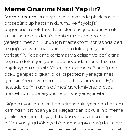
Meme Onarımı Nasıl Yapılır?
Meme onarımı
ameliyatı hasta özelinde planlanan bir
prosedür olup hastanın durumu ve fizyolojisi
değerlendirilerek farklı tekniklerle uygulanabilir. En sık
kullanılan teknik derinin genişletilmesi ve protez
yerleştirilmesidir. Bunun için mastektomi sonrasında deri
ile göğüs duvarı adalesinin altına doku genişletici
yerleştirilir. Kapak mekanizmasıyla çalışan ve deri altına
koyulan doku genişletici operasyondan sonra tuzlu su
enjeksiyonu ile şişirilir. Yeterli genişleme sağlandığında
doku genişletici çıkarılıp kalıcı protezin yerleştirilmesi
gerekir. Areola ve meme ucu daha sonra yapılır. Eğer
hastada derinin genişletilmesi gerekmiyorsa protez
mastektomi operasyonu ile birlikte yerleştirilebilir.
Diğer bir yöntem olan flep rekonstrüksiyonunda hastanın
karnından, sırtından ya da kalçasından doku alınıp meme
yapılır. Deri, deri altı yağ tabakası ve kas dokusunun
orijinal yapıştığı bölgeye bir damar sapıyla bağlı kalmaya
devam ettiği bu yöntemde deri altında yapılan bir tünel