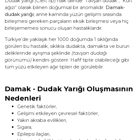
Dudak yarığı
(Cleft lip)
halk dilinde “Tavşan dudak”, “Kurt
ağızı“ olarak bilinen doğumsal bir anomalidir.
Damak-
dudak yarığı
; anne karnında yüzün gelişimi sırasında
birleşmesi gereken parçaların eksik birleşmesi veya hiç
birleşememesi sonucu oluşan hastalıklardır.
Türkiye’de yaklaşık her 1000 doğumda 1 sıklığında
görülen bu hastalık, sıklıkla dudakta, damakta ve burun
deliklerinde ayrışma şeklinde
(tavşan dudağı
görünümü)
kendini gösterir. Hafif tipte olabileceği gibi
tüm yüzü etkileyen ağır tipleri de görülebilir.
Damak - Dudak Yarığı Oluşmasının
Nedenleri
Genetik faktörler,
Gelişimi etkileyen çevresel faktörler,
Yakın akraba evlilikleri,
Sigara,
Epilepsi ilaçları,