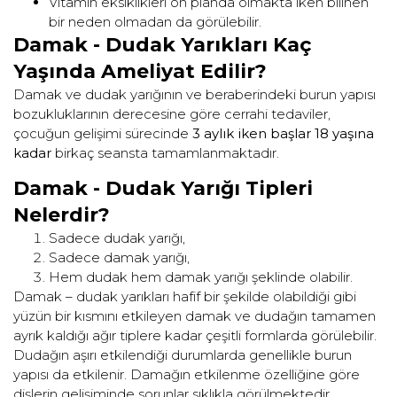
Vitamin eksiklikleri ön planda olmakta iken bilinen
bir neden olmadan da görülebilir.
Damak - Dudak Yarıkları Kaç
Yaşında Ameliyat Edilir?
Damak ve dudak yarığının ve beraberindeki burun yapısı
bozukluklarının derecesine göre cerrahi tedaviler,
çocuğun gelişimi sürecinde
3 aylık iken başlar 18 yaşına
kadar
birkaç seansta tamamlanmaktadır.
Damak - Dudak Yarığı Tipleri
Nelerdir?
Sadece dudak yarığı,
Sadece damak yarığı,
Hem dudak hem damak yarığı şeklinde olabilir.
Damak – dudak yarıkları hafif bir şekilde olabildiği gibi
yüzün bir kısmını etkileyen damak ve dudağın tamamen
ayrık kaldığı ağır tiplere kadar çeşitli formlarda görülebilir.
Dudağın aşırı etkilendiği durumlarda genellikle burun
yapısı da etkilenir. Damağın etkilenme özelliğine göre
dişlerin gelişiminde sorunlar sıklıkla görülmektedir.