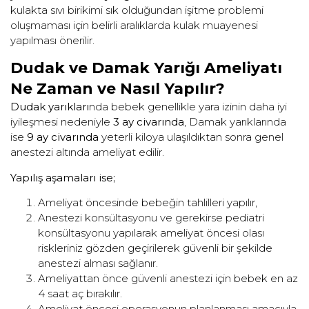
kulakta sıvı birikimi sık olduğundan işitme problemi
oluşmaması için belirli aralıklarda kulak muayenesi
yapılması önerilir.
Dudak ve Damak Yarığı Ameliyatı
Ne Zaman ve Nasıl Yapılır?
Dudak yarıkları
nda bebek genellikle yara izinin daha iyi
iyileşmesi nedeniyle
3 ay civarında
, Damak yarıklarında
ise
9 ay civarında
yeterli kiloya ulaşıldıktan sonra genel
anestezi altında ameliyat edilir.
Yapılış aşamaları ise;
Ameliyat öncesinde bebeğin tahlilleri yapılır,
Anestezi konsültasyonu ve gerekirse pediatri
konsültasyonu yapılarak ameliyat öncesi olası
riskleriniz gözden geçirilerek güvenli bir şekilde
anestezi alması sağlanır.
Ameliyattan önce güvenli anestezi için bebek en az
4 saat aç bırakılır.
Ameliyat öncesi operasyonun planlanması amacıyla