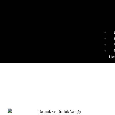
Ula
Damak – Dudak Yarığı
(Tavşan Dudak)