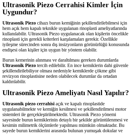
Ultrasonik Piezo Cerrahisi Kimler İçin
Uygundur?
Ultrasonik Piezo
cihazı burun kemiğinin şekillendirilebilmesi için
hem açık hem kapalı teknikle uygulanan rinoplasti ameliyatlarında
kullanılabilir. Ultrasonik Piezo uygulanacak olan kişilerin öncelikle
rinoplasti için gerekli kriterleri karşılamaları gerekir. Özellikle
iyileşme sürecinden sonra dış insizyonların görünürlüğü konusunda
endişesi olan kişiler için uygun bir yöntem olabilir.
Burun kemerinin alınması ve daraltılması gereken durumlarda
Ultrasonik Piezo
tercih edilebilir. En ince kemiklerin dahi güvenle
şekillendirilebiliyor olması nedeniyle kemiklerde çökme gibi
revizyon rinoplastisine neden olabilecek durumlar da ortadan
kaldırılabilir.
Ultrasonik Piezo Ameliyatı Nasıl Yapılır?
Ultrasonik piezo cerrahisi
açık ve kapalı rinoplastide
uygulanabilmekte ve kemiğin kesilmesi ve şekillendirilmesi motor
sistemleri ile gerçekleştirilmektedir. Ultrasonik Piezo yönemi
sayesinde burun kemiklerinin detaylı bir şekilde görüntülenmesi ve
kesimin milimetrik ölçümlerle yapılması mümkün olmaktadır. Bu
sayede burun kemiklerini arasında bulunan yumuşak dokular ve