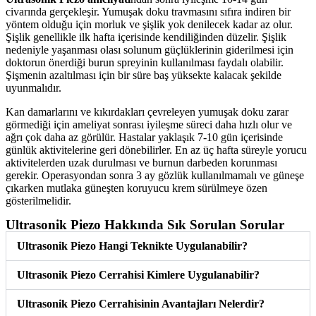
civarında gerçekleşir. Yumuşak doku travmasını sıfıra indiren bir
yöntem olduğu için morluk ve şişlik yok denilecek kadar az olur.
Şişlik genellikle ilk hafta içerisinde kendiliğinden düzelir. Şişlik
nedeniyle yaşanması olası solunum güçlüklerinin giderilmesi için
doktorun önerdiği burun spreyinin kullanılması faydalı olabilir.
Şişmenin azaltılması için bir süre baş yüksekte kalacak şekilde
uyunmalıdır.
Kan damarlarını ve kıkırdakları çevreleyen yumuşak doku zarar
görmediği için ameliyat sonrası iyileşme süreci daha hızlı olur ve
ağrı çok daha az görülür. Hastalar yaklaşık 7-10 gün içerisinde
günlük aktivitelerine geri dönebilirler. En az üç hafta süreyle yorucu
aktivitelerden uzak durulması ve burnun darbeden korunması
gerekir. Operasyondan sonra 3 ay gözlük kullanılmamalı ve güneşe
çıkarken mutlaka güneşten koruyucu krem sürülmeye özen
gösterilmelidir.
Ultrasonik Piezo Hakkında Sık Sorulan Sorular
Ultrasonik Piezo Hangi Teknikte Uygulanabilir?
Ultrasonik Piezo Cerrahisi Kimlere Uygulanabilir?
Ultrasonik Piezo Cerrahisinin Avantajları Nelerdir?