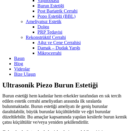
Vajinoplasti
Burun Estetiği
Post Bariatrik Cerrahi
Popo Estetiği (BBL)
Ameliyatsız Estetik
Dolgu
PRP Tedavisi
Rekonstrüktif Cerrahi
Ağız ve Çene Cerrahisi
Damak – Dudak Yarığı
Mikrocerrahi
Basın
Blog
Videolar
Bize Ulaşın
Ultrasonik Piezo Burun Estetiği
Burun estetiği hem kadınlar hem erkekler tarafından en sık tercih
edilen estetik cerrahi ameliyatları arasında ilk sıralarda
bulunmaktadır. Burun estetiği ameliyatı ile geniş burunlar
daraltılabilir, büyük burunlar küçültülebilir ve eğri burunlar
düzeltilebilir. Bu amaçlar kapsamında yapılan kesilerle burun kemik
çatısı küçültülür ve/veya yeniden şekillendirilir.