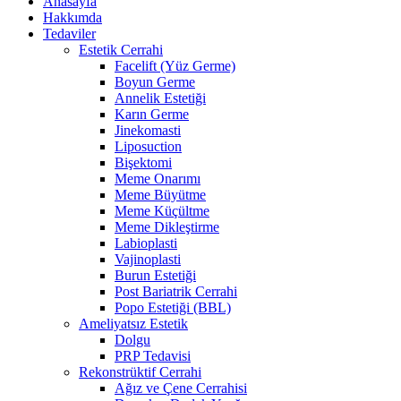
Anasayfa
Hakkımda
Tedaviler
Estetik Cerrahi
Facelift (Yüz Germe)
Boyun Germe
Annelik Estetiği
Karın Germe
Jinekomasti
Liposuction
Bişektomi
Meme Onarımı
Meme Büyütme
Meme Küçültme
Meme Dikleştirme
Labioplasti
Vajinoplasti
Burun Estetiği
Post Bariatrik Cerrahi
Popo Estetiği (BBL)
Ameliyatsız Estetik
Dolgu
PRP Tedavisi
Rekonstrüktif Cerrahi
Ağız ve Çene Cerrahisi