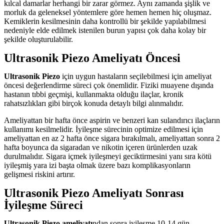
kılcal damarlar herhangi bir zarar görmez. Aynı zamanda şişlik ve
morluk da geleneksel yöntemlere göre hemen hemen hiç oluşmaz.
Kemiklerin kesilmesinin daha kontrollü bir şekilde yapılabilmesi
nedeniyle elde edilmek istenilen burun yapısı çok daha kolay bir
şekilde oluşturulabilir.
Ultrasonik Piezo Ameliyatı Öncesi
Ultrasonik Piezo
için uygun hastaların seçilebilmesi için ameliyat
öncesi değerlendirme süreci çok önemlidir. Fiziki muayene dışında
hastanın tıbbi geçmişi, kullanmakta olduğu ilaçlar, kronik
rahatsızlıkları gibi birçok konuda detaylı bilgi alınmalıdır.
Ameliyattan bir hafta önce aspirin ve benzeri kan sulandırıcı ilaçların
kullanımı kesilmelidir. İyileşme sürecinin optimize edilmesi için
ameliyattan en az 2 hafta önce sigara bırakılmalı, ameliyattan sonra 2
hafta boyunca da sigaradan ve nikotin içeren ürünlerden uzak
durulmalıdır. Sigara içmek iyileşmeyi geciktirmesini yanı sıra kötü
iyileşmiş yara izi başta olmak üzere bazı komplikasyonların
gelişmesi riskini artırır.
Ultrasonik Piezo Ameliyatı Sonrası
İyileşme Süreci
Ultrasonik Piezo ameliyatı
ndan sonra iyileşme 10-14 gün