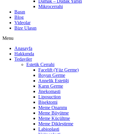
Damak – Dudak Yarığı
Mikrocerrahi
Basın
Blog
Videolar
Bize Ulaşın
Menu
Anasayfa
Hakkımda
Tedaviler
Estetik Cerrahi
Facelift (Yüz Germe)
Boyun Germe
Annelik Estetiği
Karın Germe
Jinekomasti
Liposuction
Bişektomi
Meme Onarımı
Meme Büyütme
Meme Küçültme
Meme Dikleştirme
Labioplasti