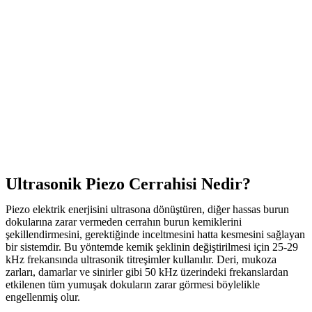
Ultrasonik Piezo Cerrahisi Nedir?
Piezo elektrik enerjisini ultrasona dönüştüren, diğer hassas burun
dokularına zarar vermeden cerrahın burun kemiklerini
şekillendirmesini, gerektiğinde inceltmesini hatta kesmesini sağlayan
bir sistemdir. Bu yöntemde kemik şeklinin değiştirilmesi için 25-29
kHz frekansında ultrasonik titreşimler kullanılır. Deri, mukoza
zarları, damarlar ve sinirler gibi 50 kHz üzerindeki frekanslardan
etkilenen tüm yumuşak dokuların zarar görmesi böylelikle
engellenmiş olur.