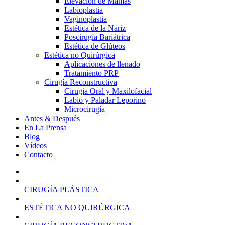
Elevación de Mamas
Labioplastia
Vaginoplastia
Estética de la Nariz
Poscirugía Bariátrica
Estética de Glúteos
Estética no Quirúrgica
Aplicaciones de llenado
Tratamiento PRP
Cirugía Reconstructiva
Cirugia Oral y Maxilofacial
Labio y Paladar Leporino
Microcirugía
Antes & Después
En La Prensa
Blog
Vídeos
Contacto
CIRUGÍA PLÁSTICA
ESTÉTICA NO QUIRÚRGICA