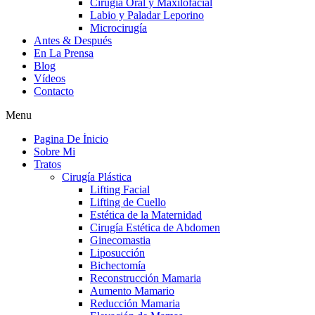
Cirugia Oral y Maxilofacial
Labio y Paladar Leporino
Microcirugía
Antes & Después
En La Prensa
Blog
Vídeos
Contacto
Menu
Pagina De İnicio
Sobre Mi
Tratos
Cirugía Plástica
Lifting Facial
Lifting de Cuello
Estética de la Maternidad
Cirugía Estética de Abdomen
Ginecomastia
Liposucción
Bichectomía
Reconstrucción Mamaria
Aumento Mamario
Reducción Mamaria