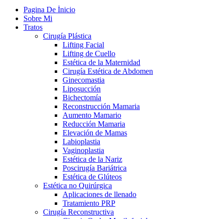
Pagina De İnicio
Sobre Mi
Tratos
Cirugía Plástica
Lifting Facial
Lifting de Cuello
Estética de la Maternidad
Cirugía Estética de Abdomen
Ginecomastia
Liposucción
Bichectomía
Reconstrucción Mamaria
Aumento Mamario
Reducción Mamaria
Elevación de Mamas
Labioplastia
Vaginoplastia
Estética de la Nariz
Poscirugía Bariátrica
Estética de Glúteos
Estética no Quirúrgica
Aplicaciones de llenado
Tratamiento PRP
Cirugía Reconstructiva