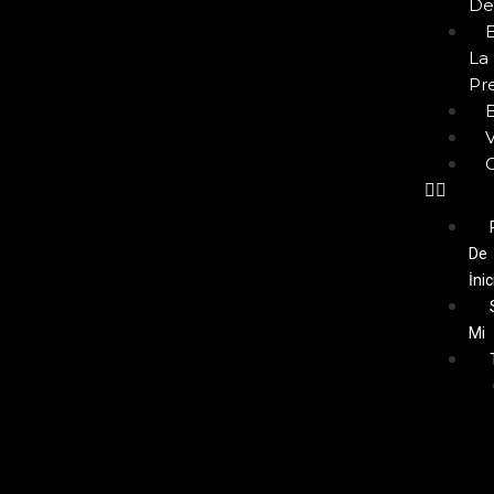
De
La
Pr
De
İnic
Mi