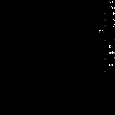
La
Pr
De
İnic
Mi