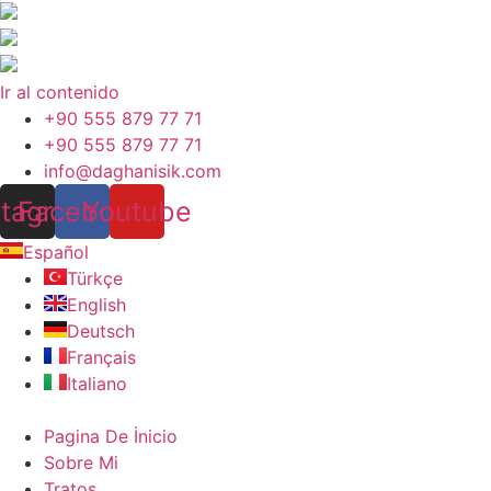
Ir al contenido
+90 555 879 77 71
+90 555 879 77 71
info@daghanisik.com
stagram
Facebook
Youtube
Español
Türkçe
English
Deutsch
Français
Italiano
Pagina De İnicio
Sobre Mi
Tratos