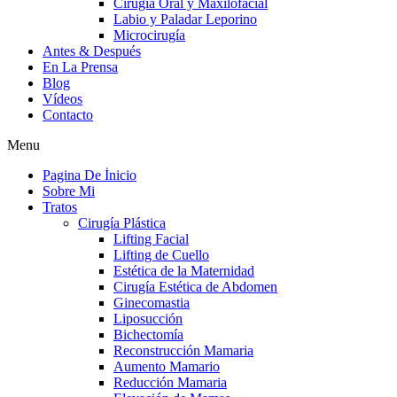
Cirugia Oral y Maxilofacial
Labio y Paladar Leporino
Microcirugía
Antes & Después
En La Prensa
Blog
Vídeos
Contacto
Menu
Pagina De İnicio
Sobre Mi
Tratos
Cirugía Plástica
Lifting Facial
Lifting de Cuello
Estética de la Maternidad
Cirugía Estética de Abdomen
Ginecomastia
Liposucción
Bichectomía
Reconstrucción Mamaria
Aumento Mamario
Reducción Mamaria