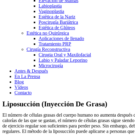
Elevación de Mamas
Labioplastia
Vaginoplastia
Estética de la Nariz
Poscirugía Bariátrica
Estética de Glúteos
Estética no Quirúrgica
Aplicaciones de llenado
Tratamiento PRP
Cirugía Reconstructiva
Cirugia Oral y Maxilofacial
Labio y Paladar Leporino
Microcirugía
Antes & Después
En La Prensa
Blog
Vídeos
Contacto
Liposucción (Inyección De Grasa)
El número de células grasas del cuerpo humano no aumenta después de 
calorías de las que se gastan, el número de células grasas sigue sie
de ejercicio regular son suficientes para perder peso. Sin embargo, deb
regulares. El método de la liposucción puede aplicarse a personas que e