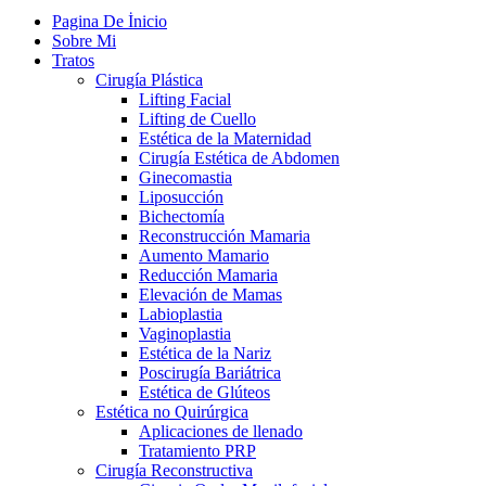
Pagina De İnicio
Sobre Mi
Tratos
Cirugía Plástica
Lifting Facial
Lifting de Cuello
Estética de la Maternidad
Cirugía Estética de Abdomen
Ginecomastia
Liposucción
Bichectomía
Reconstrucción Mamaria
Aumento Mamario
Reducción Mamaria
Elevación de Mamas
Labioplastia
Vaginoplastia
Estética de la Nariz
Poscirugía Bariátrica
Estética de Glúteos
Estética no Quirúrgica
Aplicaciones de llenado
Tratamiento PRP
Cirugía Reconstructiva