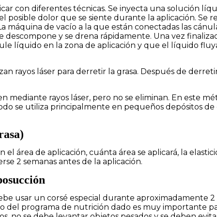
ar con diferentes técnicas. Se inyecta una solución líq
 el posible dolor que se siente durante la aplicación. Se r
 La máquina de vacío a la que están conectadas las cánula
se descompone y se drena rápidamente. Una vez finalizada 
líquido en la zona de aplicación y que el líquido fluya. 
ilizan rayos láser para derretir la grasa. Después de derret
onen mediante rayos láser, pero no se eliminan. En este 
odo se utiliza principalmente en pequeños depósitos de 
rasa)
l área de aplicación, cuánta área se aplicará, la elasticid
rse 2 semanas antes de la aplicación.
posucción
 debe usar un corsé especial durante aproximadamente 
del programa de nutrición dado es muy importante para 
, no se debe levantar objetos pesados y se deben evita