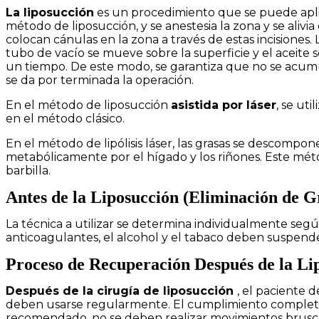
La liposucción
es un procedimiento que se puede aplic
método de liposucción, y se anestesia la zona y se alivia
colocan cánulas en la zona a través de estas incisiones.
tubo de vacío se mueve sobre la superficie y el aceite 
un tiempo. De este modo, se garantiza que no se acumule 
se da por terminada la operación.
En el método de liposucción
asistida por láser
, se ut
en el método clásico.
En el método de lipólisis láser, las grasas se descomp
metabólicamente por el hígado y los riñones. Este mét
barbilla.
Antes de la Liposucción (Eliminación de G
La técnica a utilizar se determina individualmente según e
anticoagulantes, el alcohol y el tabaco deben suspende
Proceso de Recuperación Después de la Li
Después de la cirugía de liposucción
, el paciente
deben usarse regularmente. El cumplimiento completo 
recomendado, no se deben realizar movimientos bruscos