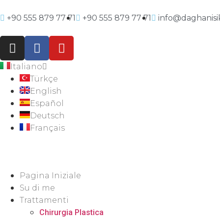
+90 555 879 77 71
+90 555 879 77 71
info@daghanisi
Italiano
Türkçe
English
Español
Deutsch
Français
Pagina Iniziale
Su di me
Trattamenti
Chirurgia Plastica