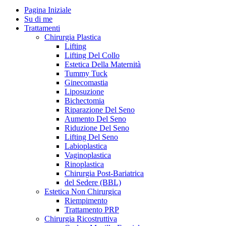
Pagina Iniziale
Su di me
Trattamenti
Chirurgia Plastica
Lifting
Lifting Del Collo
Estetica Della Maternità
Tummy Tuck
Ginecomastia
Liposuzione
Bichectomia
Riparazione Del Seno
Aumento Del Seno
Riduzione Del Seno
Lifting Del Seno
Labioplastica
Vaginoplastica
Rinoplastica
Chirurgia Post-Bariatrica
del Sedere (BBL)
Estetica Non Chirurgica
Riempimento
Trattamento PRP
Chirurgia Ricostruttiva