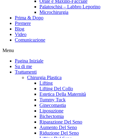
Orale e Maxillo-Facciale
Palatoschisi – Labbro Leporino
Microchirurgia
Prima & Dopo
Premere
Blog
Video
Comunicazione
Menu
Pagina Iniziale
Su di me
Trattamenti
Chirurgia Plastica
Lifting
Lifting Del Collo
Estetica Della Maternità
Tummy Tuck
Ginecomastia
Liposuzione
Bichectomia
Riparazione Del Seno
Aumento Del Seno
Riduzione Del Seno