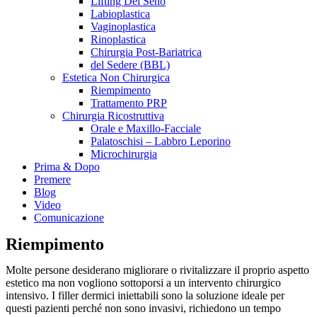
Lifting Del Seno
Labioplastica
Vaginoplastica
Rinoplastica
Chirurgia Post-Bariatrica
del Sedere (BBL)
Estetica Non Chirurgica
Riempimento
Trattamento PRP
Chirurgia Ricostruttiva
Orale e Maxillo-Facciale
Palatoschisi – Labbro Leporino
Microchirurgia
Prima & Dopo
Premere
Blog
Video
Comunicazione
Riempimento
Molte persone desiderano migliorare o rivitalizzare il proprio aspetto
estetico ma non vogliono sottoporsi a un intervento chirurgico
intensivo. I filler dermici iniettabili sono la soluzione ideale per
questi pazienti perché non sono invasivi, richiedono un tempo