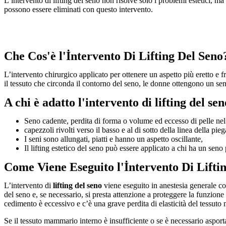
L’intervento di lifting del seno non risolve solo i problemi estetici, m
possono essere eliminati con questo intervento.
Che Cos'è l'İntervento Di Lifting Del Seno
L’intervento chirurgico applicato per ottenere un aspetto più eretto e f
il tessuto che circonda il contorno del seno, le donne ottengono un sen
A chi è adatto l'intervento di lifting del se
Seno cadente, perdita di forma o volume ed eccesso di pelle nel
capezzoli rivolti verso il basso e al di sotto della linea della p
I seni sono allungati, piatti e hanno un aspetto oscillante,
Il lifting estetico del seno può essere applicato a chi ha un seno 
Come Viene Eseguito l'İntervento Di Lifti
L’intervento di
lifting del seno
viene eseguito in anestesia generale con
del seno e, se necessario, si presta attenzione a proteggere la funzione d
cedimento è eccessivo e c’è una grave perdita di elasticità del tessuto m
Se il tessuto mammario interno è insufficiente o se è necessario asporta