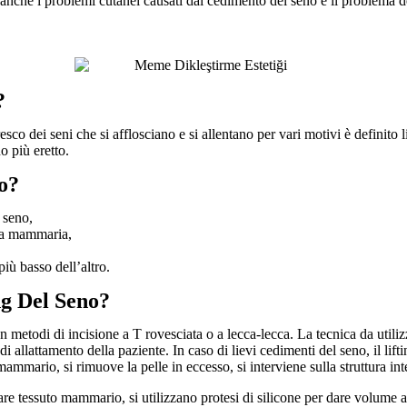
a anche i problemi cutanei causati dal cedimento del seno e il problema de
?
resco dei seni che si afflosciano e si allentano per vari motivi è definit
o più eretto.
no?
 seno,
iega mammaria,
più basso dell’altro.
ng Del Seno?
 metodi di incisione a T rovesciata o a lecca-lecca. La tecnica da utilizz
i allattamento della paziente. In caso di lievi cedimenti del seno, il liftin
ammario, si rimuove la pelle in eccesso, si interviene sulla struttura int
re tessuto mammario, si utilizzano protesi di silicone per dare volume al