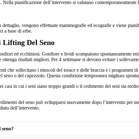
Nella pianificazione dell’intervento si valutano contemporaneamente lo s
in dettaglio, vengono effettuate mammografie ed ecografie e viene pianifi
ri a base di erbe.
 Lifting Del Seno
 gonfiori ed ecchimosi. Gonfiore e lividi scompaiono spontaneamente en
e ottenga risultati migliori. Per 4 settimane si devono evitare i sollevam
ti che sollecitano i muscoli del torace e delle braccia e i programmi di 
re del seno o del capezzolo. Questa condizione temporanea migliora spon
i casi in cui i seni siano troppo grandi o il cedimento dei seni sia molto 
l cedimento del seno può svilupparsi nuovamente dopo l’intervento per mot
ltato dell’intervento.
l seno?