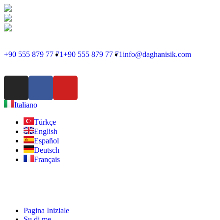
+90 555 879 77 71
+90 555 879 77 71
info@daghanisik.com
Italiano
Türkçe
English
Español
Deutsch
Français
Pagina Iniziale
Su di me