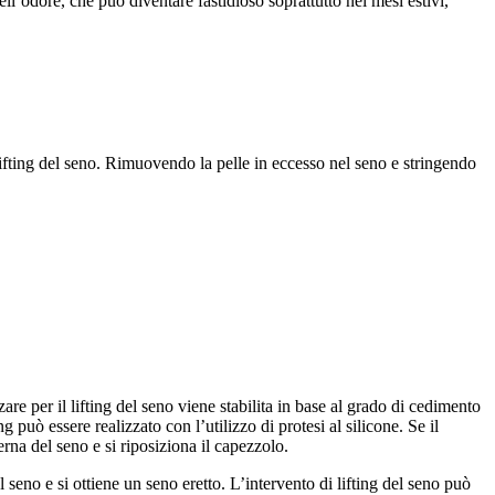
ll’odore, che può diventare fastidioso soprattutto nei mesi estivi,
o lifting del seno. Rimuovendo la pelle in eccesso nel seno e stringendo
are per il lifting del seno viene stabilita in base al grado di cedimento
g può essere realizzato con l’utilizzo di protesi al silicone. Se il
erna del seno e si riposiziona il capezzolo.
 seno e si ottiene un seno eretto. L’intervento di lifting del seno può