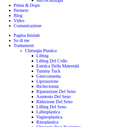
Microchirurgia
Prima & Dopo
Premere
Blog
Video
Comunicazione
Pagina Iniziale
Su di me
Trattamenti
Chirurgia Plastica
Lifting
Lifting Del Collo
Estetica Della Maternità
Tummy Tuck
Ginecomastia
Liposuzione
Bichectomia
Riparazione Del Seno
Aumento Del Seno
Riduzione Del Seno
Lifting Del Seno
Labioplastica
Vaginoplastica
Rinoplastica