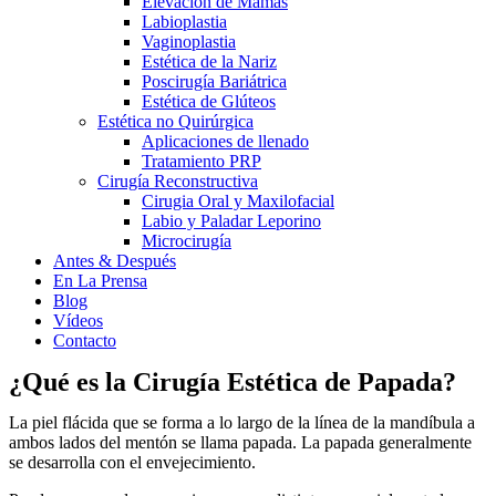
Elevación de Mamas
Labioplastia
Vaginoplastia
Estética de la Nariz
Poscirugía Bariátrica
Estética de Glúteos
Estética no Quirúrgica
Aplicaciones de llenado
Tratamiento PRP
Cirugía Reconstructiva
Cirugia Oral y Maxilofacial
Labio y Paladar Leporino
Microcirugía
Antes & Después
En La Prensa
Blog
Vídeos
Contacto
¿Qué es la Cirugía Estética de Papada?
La piel flácida que se forma a lo largo de la línea de la mandíbula a
ambos lados del mentón se llama papada. La papada generalmente
se desarrolla con el envejecimiento.