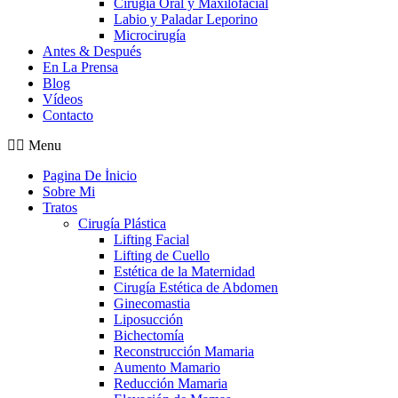
Cirugia Oral y Maxilofacial
Labio y Paladar Leporino
Microcirugía
Antes & Después
En La Prensa
Blog
Vídeos
Contacto
Menu
Pagina De İnicio
Sobre Mi
Tratos
Cirugía Plástica
Lifting Facial
Lifting de Cuello
Estética de la Maternidad
Cirugía Estética de Abdomen
Ginecomastia
Liposucción
Bichectomía
Reconstrucción Mamaria
Aumento Mamario
Reducción Mamaria