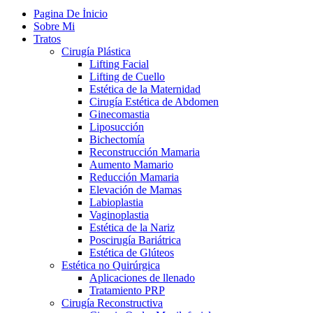
Pagina De İnicio
Sobre Mi
Tratos
Cirugía Plástica
Lifting Facial
Lifting de Cuello
Estética de la Maternidad
Cirugía Estética de Abdomen
Ginecomastia
Liposucción
Bichectomía
Reconstrucción Mamaria
Aumento Mamario
Reducción Mamaria
Elevación de Mamas
Labioplastia
Vaginoplastia
Estética de la Nariz
Poscirugía Bariátrica
Estética de Glúteos
Estética no Quirúrgica
Aplicaciones de llenado
Tratamiento PRP
Cirugía Reconstructiva