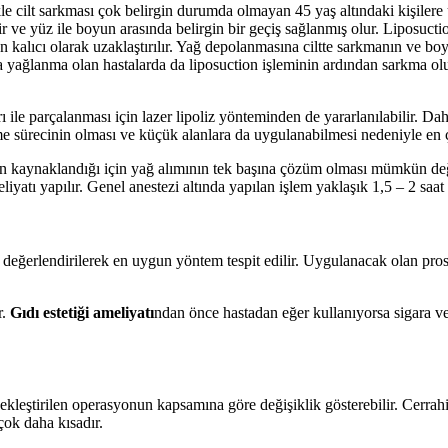
kle cilt sarkması çok belirgin durumda olmayan 45 yaş altındaki kişilere
ir ve yüz ile boyun arasında belirgin bir geçiş sağlanmış olur. Liposucti
kalıcı olarak uzaklaştırılır. Yağ depolanmasına ciltte sarkmanın ve boyun
yağlanma olan hastalarda da liposuction işleminin ardından sarkma oluş
ları ile parçalanması için lazer lipoliz yönteminden de yararlanılabilir. 
eşme sürecinin olması ve küçük alanlara da uygulanabilmesi nedeniyle en ç
an kaynaklandığı için yağ alımının tek başına çözüm olması mümkün değ
iyatı yapılır. Genel anestezi altında yapılan işlem yaklaşık 1,5 – 2 saat
nu değerlendirilerek en uygun yöntem tespit edilir. Uygulanacak olan pros
r.
Gıdı estetiği ameliyatı
ndan önce hastadan eğer kullanıyorsa sigara ve a
kleştirilen operasyonun kapsamına göre değişiklik gösterebilir. Cerrah
çok daha kısadır.