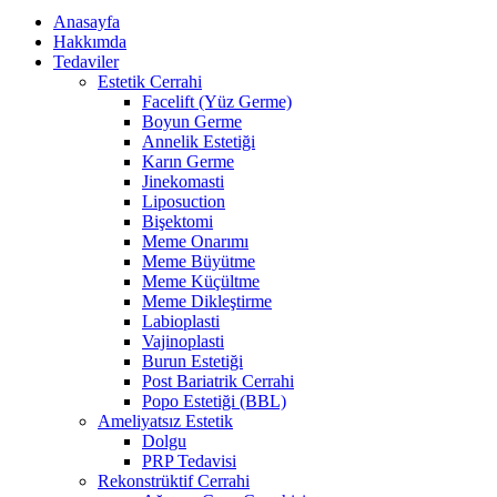
Anasayfa
Hakkımda
Tedaviler
Estetik Cerrahi
Facelift (Yüz Germe)
Boyun Germe
Annelik Estetiği
Karın Germe
Jinekomasti
Liposuction
Bişektomi
Meme Onarımı
Meme Büyütme
Meme Küçültme
Meme Dikleştirme
Labioplasti
Vajinoplasti
Burun Estetiği
Post Bariatrik Cerrahi
Popo Estetiği (BBL)
Ameliyatsız Estetik
Dolgu
PRP Tedavisi
Rekonstrüktif Cerrahi