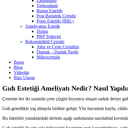
Labioplasti
Vajinoplasti
Burun Estetiği
Post Bariatrik Cerrahi
Popo Estetiği (BBL)
Ameliyatsız Estetik
Dolgu
PRP Tedavisi
Rekonstrüktif Cerrahi
Ağız ve Çene Cerrahisi
Damak – Dudak Yarığı
Mikrocerrahi
Basın
Blog
Videolar
Bize Ulaşın
Gıdı Estetiği Ameliyatı Nedir? Nasıl Yapılı
Çenenin her iki yanında çene çizgisi boyunca oluşan sarkık deriye gıdı
Gıdı genellikle yaş almayla birlikte gelişir. Yüz hacminin kaybı, cild
Bu faktörler yanaklardaki derinin aşağı sarkmasına nazolabial kıvrımla
Gıdı estetiği ile orta yüz bölgesinin hacminin geri kazandırılması, sar