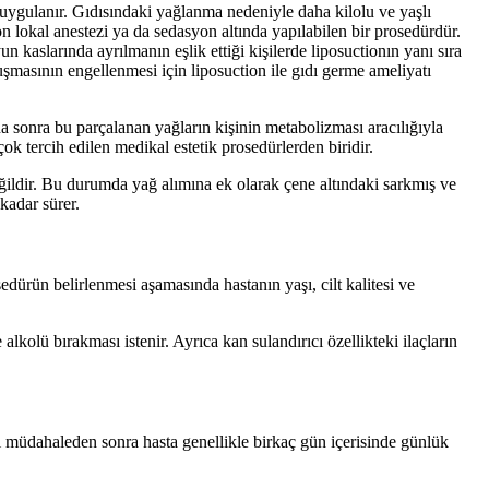
 uygulanır. Gıdısındaki yağlanma nedeniyle daha kilolu ve yaşlı
on lokal anestezi ya da sedasyon altında yapılabilen bir prosedürdür.
 kaslarında ayrılmanın eşlik ettiği kişilerde liposuctionın yanı sıra
masının engellenmesi için liposuction ile gıdı germe ameliyatı
Daha sonra bu parçalanan yağların kişinin metabolizması aracılığıyla
ok tercih edilen medikal estetik prosedürlerden biridir.
ildir. Bu durumda yağ alımına ek olarak çene altındaki sarkmış ve
 kadar sürer.
edürün belirlenmesi aşamasında hastanın yaşı, cilt kalitesi ve
lkolü bırakması istenir. Ayrıca kan sulandırıcı özellikteki ilaçların
i müdahaleden sonra hasta genellikle birkaç gün içerisinde günlük