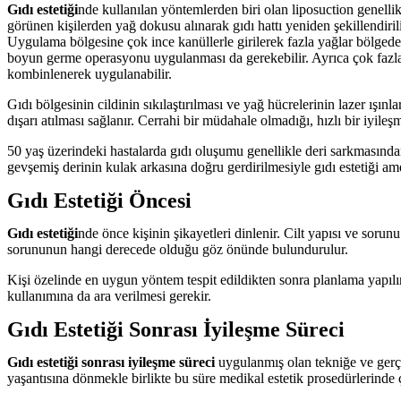
Gıdı estetiği
nde kullanılan yöntemlerden biri olan liposuction genelli
görünen kişilerden yağ dokusu alınarak gıdı hattı yeniden şekillendiril
Uygulama bölgesine çok ince kanüllerle girilerek fazla yağlar bölgeden 
boyun germe operasyonu uygulanması da gerekebilir. Ayrıca çok fazla 
kombinlenerek uygulanabilir.
Gıdı bölgesinin cildinin sıkılaştırılması ve yağ hücrelerinin lazer ışın
dışarı atılması sağlanır. Cerrahi bir müdahale olmadığı, hızlı bir iyil
50 yaş üzerindeki hastalarda gıdı oluşumu genellikle deri sarkmasınd
gevşemiş derinin kulak arkasına doğru gerdirilmesiyle gıdı estetiği amel
Gıdı Estetiği Öncesi
Gıdı estetiği
nde önce kişinin şikayetleri dinlenir. Cilt yapısı ve soru
sorununun hangi derecede olduğu göz önünde bulundurulur.
Kişi özelinde en uygun yöntem tespit edildikten sonra planlama yapılı
kullanımına da ara verilmesi gerekir.
Gıdı Estetiği Sonrası İyileşme Süreci
Gıdı estetiği sonrası iyileşme süreci
uygulanmış olan tekniğe ve gerçe
yaşantısına dönmekle birlikte bu süre medikal estetik prosedürlerinde 