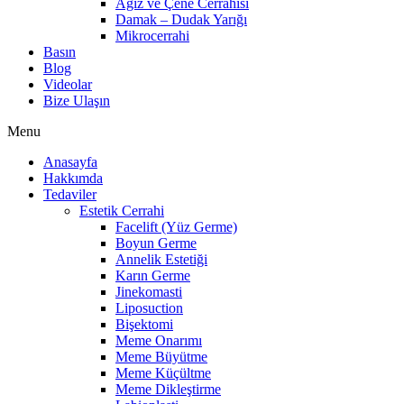
Ağız ve Çene Cerrahisi
Damak – Dudak Yarığı
Mikrocerrahi
Basın
Blog
Videolar
Bize Ulaşın
Menu
Anasayfa
Hakkımda
Tedaviler
Estetik Cerrahi
Facelift (Yüz Germe)
Boyun Germe
Annelik Estetiği
Karın Germe
Jinekomasti
Liposuction
Bişektomi
Meme Onarımı
Meme Büyütme
Meme Küçültme
Meme Dikleştirme