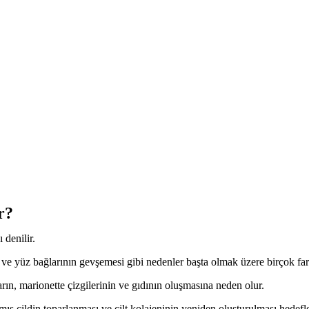
r?
 denilir.
in ve yüz bağlarının gevşemesi gibi nedenler başta olmak üzere birçok far
rın, marionette çizgilerinin ve gıdının oluşmasına neden olur.
kmış cildin toparlanması ve cilt kolajeninin yeniden oluşturulması hedefle