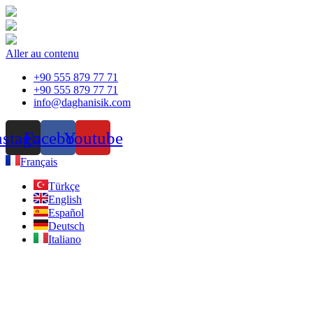
Aller au contenu
+90 555 879 77 71
+90 555 879 77 71
info@daghanisik.com
nstagram
Facebook
Youtube
Français
Türkçe
English
Español
Deutsch
Italiano