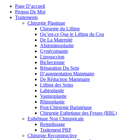
Page D’accueil
Propos De Moi
Traitements
Chirurgie Plastique
Chirurgie du Lifting
Qu’est-ce Que le Lifting du Cou
De La Maternité
Abdominoplastie
Gynécomastie
Liposuccion
Bichectomie
Réparation Du Sein
D’augmentation Mammaire
De Réduction Mammaire
Lifting des Seins
Labioplastie
Vaginoplastie
Rhinoplastie
Post-Chirurgie Bariatrique
Chirurgie Esthetique des Fesses (BBL)
Esthétique Non Chirurgicale
Remplissage
Traitement PRP
Chirurgie Reconstructive