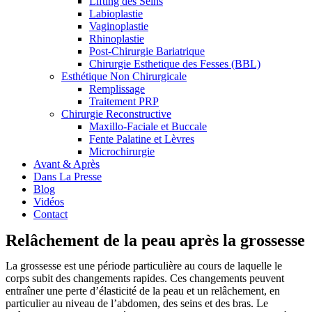
Lifting des Seins
Labioplastie
Vaginoplastie
Rhinoplastie
Post-Chirurgie Bariatrique
Chirurgie Esthetique des Fesses (BBL)
Esthétique Non Chirurgicale
Remplissage
Traitement PRP
Chirurgie Reconstructive
Maxillo-Faciale et Buccale
Fente Palatine et Lèvres
Microchirurgie
Avant & Après
Dans La Presse
Blog
Vidéos
Contact
Relâchement de la peau après la grossesse
La grossesse est une période particulière au cours de laquelle le
corps subit des changements rapides. Ces changements peuvent
entraîner une perte d’élasticité de la peau et un relâchement, en
particulier au niveau de l’abdomen, des seins et des bras. Le