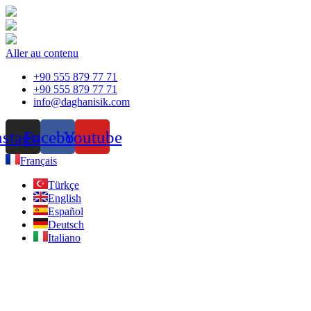
Aller au contenu
+90 555 879 77 71
+90 555 879 77 71
info@daghanisik.com
nstagram
Facebook
Youtube
Français
Türkçe
English
Español
Deutsch
Italiano