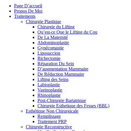
Page D’accueil
Propos De Moi
Traitements
Chirurgie Plastique
Chirurgie du Lifting
Qu’est-ce Que le Lifting du Cou
De La Maternité
Abdominoplastie
Gynécomastie
Liposuccion
Bichectomie
Réparation Du Sein
D’augmentation Mammaire
De Réduction Mammaire
Lifting des Seins
Labioplastie
Vaginoplastie
Rhinoplastie
Post-Chirurgie Bariatrique
Chirurgie Esthetique des Fesses (BBL)
Esthétique Non Chirurgicale
Remplissage
Traitement PRP
Chirurgie Reconstructive