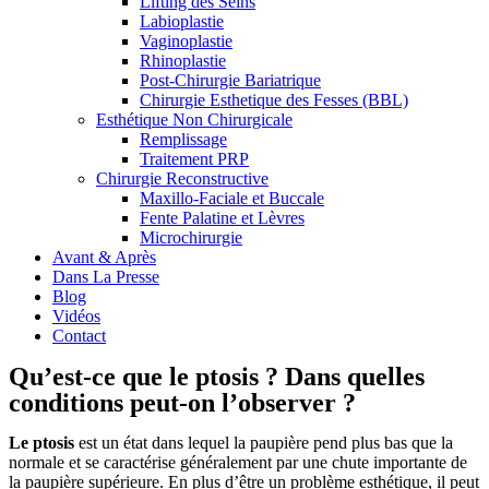
Lifting des Seins
Labioplastie
Vaginoplastie
Rhinoplastie
Post-Chirurgie Bariatrique
Chirurgie Esthetique des Fesses (BBL)
Esthétique Non Chirurgicale
Remplissage
Traitement PRP
Chirurgie Reconstructive
Maxillo-Faciale et Buccale
Fente Palatine et Lèvres
Microchirurgie
Avant & Après
Dans La Presse
Blog
Vidéos
Contact
Qu’est-ce que le ptosis ? Dans quelles
conditions peut-on l’observer ?
Le ptosis
est un état dans lequel la paupière pend plus bas que la
normale et se caractérise généralement par une chute importante de
la paupière supérieure. En plus d’être un problème esthétique, il peut