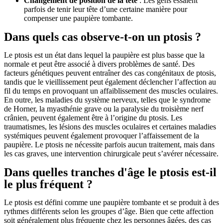
Changement de position de la tête
: Les gens essaient
parfois de tenir leur tête d’une certaine manière pour
compenser une paupière tombante.
Dans quels cas observe-t-on un ptosis ?
Le ptosis est un état dans lequel la paupière est plus basse que la
normale et peut être associé à divers problèmes de santé. Des
facteurs génétiques peuvent entraîner des cas congénitaux de ptosis,
tandis que le vieillissement peut également déclencher l’affection au
fil du temps en provoquant un affaiblissement des muscles oculaires.
En outre, les maladies du système nerveux, telles que le syndrome
de Horner, la myasthénie grave ou la paralysie du troisième nerf
crânien, peuvent également être à l’origine du ptosis. Les
traumatismes, les lésions des muscles oculaires et certaines maladies
systémiques peuvent également provoquer l’affaissement de la
paupière. Le ptosis ne nécessite parfois aucun traitement, mais dans
les cas graves, une intervention chirurgicale peut s’avérer nécessaire.
Dans quelles tranches d'âge le ptosis est-il
le plus fréquent ?
Le ptosis est défini comme une paupière tombante et se produit à des
rythmes différents selon les groupes d’âge. Bien que cette affection
soit généralement plus fréquente chez les personnes âgées, des cas