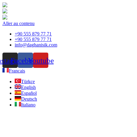
Aller au contenu
+90 555 879 77 71
+90 555 879 77 71
info@daghanisik.com
nstagram
Facebook
Youtube
Français
Türkçe
English
Español
Deutsch
Italiano