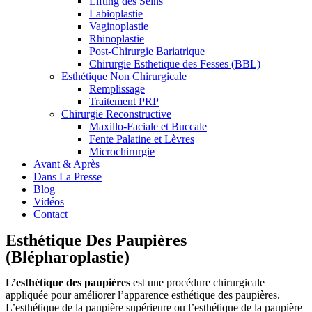
Lifting des Seins
Labioplastie
Vaginoplastie
Rhinoplastie
Post-Chirurgie Bariatrique
Chirurgie Esthetique des Fesses (BBL)
Esthétique Non Chirurgicale
Remplissage
Traitement PRP
Chirurgie Reconstructive
Maxillo-Faciale et Buccale
Fente Palatine et Lèvres
Microchirurgie
Avant & Après
Dans La Presse
Blog
Vidéos
Contact
Esthétique Des Paupières
(Blépharoplastie)
L’esthétique des paupières
est une procédure chirurgicale
appliquée pour améliorer l’apparence esthétique des paupières.
L’esthétique de la paupière supérieure ou l’esthétique de la paupière