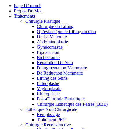
Page D’accueil
Propos De Moi
Traitements
Chirurgie Plastique
Chirurgie du Lifting
Qu’est-ce Que le Lifting du Cou
De La Maternité
Abdominoplastie
Gynécomastie
Liposuccion
Bichectomie
Réparation Du Sein
D’augmentation Mammaire
De Réduction Mammaire
Lifting des Seins
Labioplastie
Vaginoplastie
Rhinoplastie
Post-Chirurgie Bariatrique
Chirurgie Esthetique des Fesses (BBL)
Esthétique Non Chirurgicale
Remplissage
Traitement PRP
Chirurgie Reconstructive