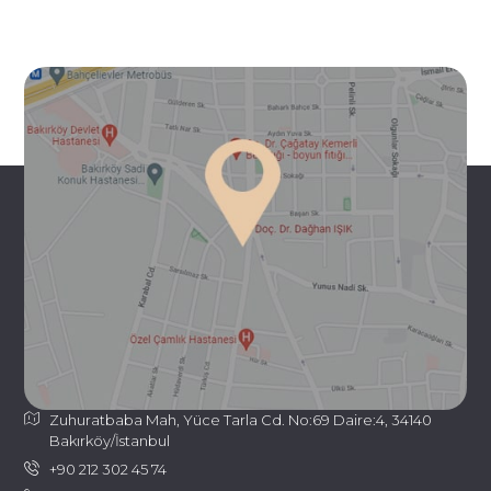
Zuhuratbaba Mah, Yüce Tarla Cd. No:69 Daire:4, 34140
Bakırköy/İstanbul
+90 212 302 45 74