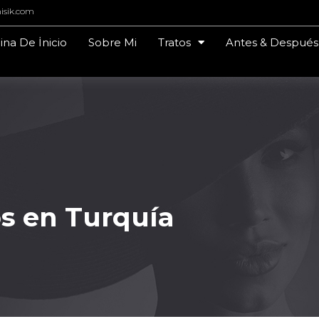
isik.com
ina De İnicio
Sobre Mi
Tratos
Antes & Después
mulos en Turquía
s en Turquía