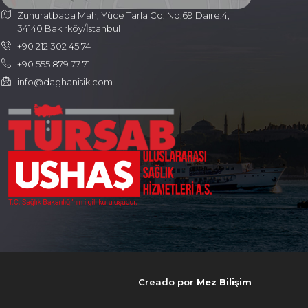
Zuhuratbaba Mah, Yüce Tarla Cd. No:69 Daire:4,
34140 Bakırköy/İstanbul
+90 212 302 45 74
+90 555 879 77 71
info@daghanisik.com
Creado por
Mez Bilişim