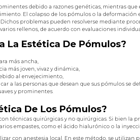
ominentes debido a razones genéticas, mientras que 
cimiento. El colapso de los pómulos o la deformación
iz. Dichos problemas pueden resolverse mediante pro
arios rellenos, de acuerdo con evaluaciones individua
a La Estética De Pómulos?
cara más ancha,
ia más joven, vivaz y dinámica,
debido al envejecimiento,
licar a las personas que desean que sus pómulos se d
uaves y prominentes.
ética De Los Pómulos?
con técnicas quirúrgicas y no quirúrgicas. Si bien la p
rios empastes, como el ácido hialurónico o la inyecci
izar con anestesia local. En este método, se utilizan p