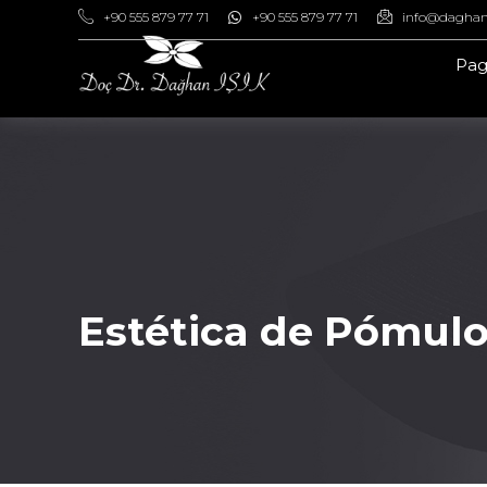
+90 555 879 77 71
+90 555 879 77 71
info@daghan
Pag
Estética de Pó
Estética de Pómulo