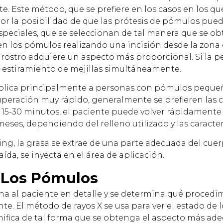
. Este método, que se prefiere en los casos en los q
r la posibilidad de que las prótesis de pómulos pue
 especiales, que se seleccionan de tal manera que se 
en los pómulos realizando una incisión desde la zona de 
 rostro adquiere un aspecto más proporcional. Si la p
 de estiramiento de mejillas simultáneamente.
aplica principalmente a personas con pómulos pequeñ
peración muy rápido, generalmente se prefieren las c
15-30 minutos, el paciente puede volver rápidamente a
meses, dependiendo del relleno utilizado y las caracter
ling, la grasa se extrae de una parte adecuada del cue
aída, se inyecta en el área de aplicación.
e Los Pómulos
ina al paciente en detalle y se determina qué proced
ente. El método de rayos X se usa para ver el estado d
ifica de tal forma que se obtenga el aspecto más adec