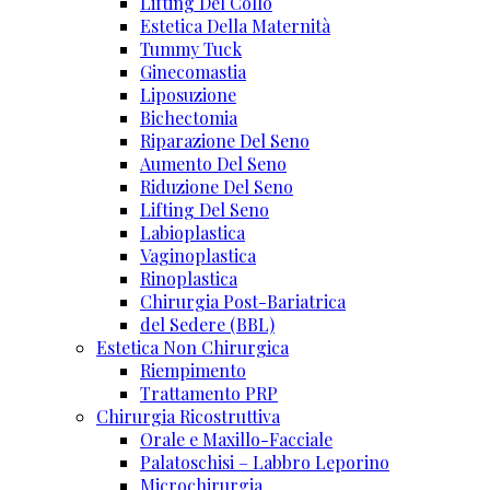
Lifting Del Collo
Estetica Della Maternità
Tummy Tuck
Ginecomastia
Liposuzione
Bichectomia
Riparazione Del Seno
Aumento Del Seno
Riduzione Del Seno
Lifting Del Seno
Labioplastica
Vaginoplastica
Rinoplastica
Chirurgia Post-Bariatrica
del Sedere (BBL)
Estetica Non Chirurgica
Riempimento
Trattamento PRP
Chirurgia Ricostruttiva
Orale e Maxillo-Facciale
Palatoschisi – Labbro Leporino
Microchirurgia