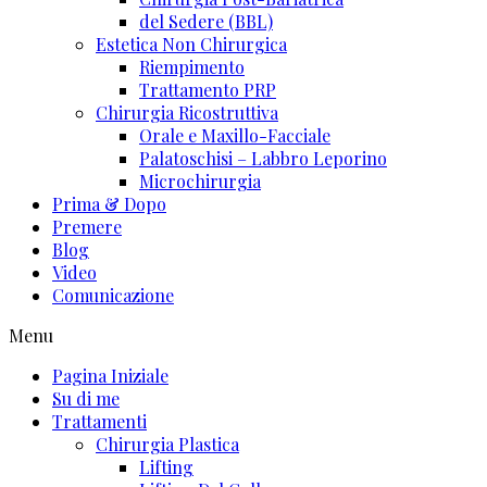
del Sedere (BBL)
Estetica Non Chirurgica
Riempimento
Trattamento PRP
Chirurgia Ricostruttiva
Orale e Maxillo-Facciale
Palatoschisi – Labbro Leporino
Microchirurgia
Prima & Dopo
Premere
Blog
Video
Comunicazione
Menu
Pagina Iniziale
Su di me
Trattamenti
Chirurgia Plastica
Lifting