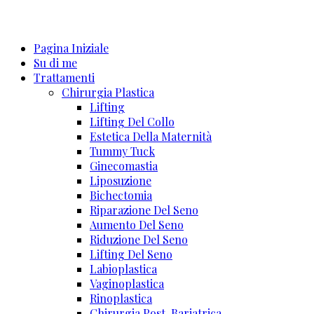
Pagina Iniziale
Su di me
Trattamenti
Chirurgia Plastica
Lifting
Lifting Del Collo
Estetica Della Maternità
Tummy Tuck
Ginecomastia
Liposuzione
Bichectomia
Riparazione Del Seno
Aumento Del Seno
Riduzione Del Seno
Lifting Del Seno
Labioplastica
Vaginoplastica
Rinoplastica
Chirurgia Post-Bariatrica