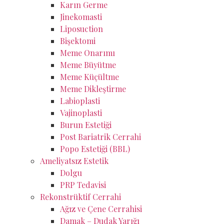
Karın Germe
Jinekomasti
Liposuction
Bişektomi
Meme Onarımı
Meme Büyütme
Meme Küçültme
Meme Dikleştirme
Labioplasti
Vajinoplasti
Burun Estetiği
Post Bariatrik Cerrahi
Popo Estetiği (BBL)
Ameliyatsız Estetik
Dolgu
PRP Tedavisi
Rekonstrüktif Cerrahi
Ağız ve Çene Cerrahisi
Damak – Dudak Yarığı