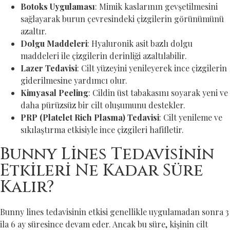
Botoks Uygulaması
: Mimik kaslarının gevşetilmesini
sağlayarak burun çevresindeki çizgilerin görünümünü
azaltır.
Dolgu Maddeleri
: Hyaluronik asit bazlı dolgu
maddeleri ile çizgilerin derinliği azaltılabilir.
Lazer Tedavisi
: Cilt yüzeyini yenileyerek ince çizgilerin
giderilmesine yardımcı olur.
Kimyasal Peeling
: Cildin üst tabakasını soyarak yeni ve
daha pürüzsüz bir cilt oluşumunu destekler.
PRP (Platelet Rich Plasma) Tedavisi
: Cilt yenileme ve
sıkılaştırma etkisiyle ince çizgileri hafifletir.
Bunny Lines Tedavisinin
Etkileri Ne Kadar Süre
Kalır?
Bunny lines tedavisinin etkisi genellikle uygulamadan sonra 3
ila 6 ay süresince devam eder. Ancak bu süre, kişinin cilt