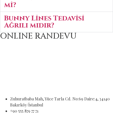
mi?
Bunny Lines Tedavisi
Ağrılı mıdır?
ONLINE RANDEVU
Zuhuratbaba Mah, Yüce Tarla Cd. No:69 Daire:4, 34140
Bakırköy/İstanbul
+90 555 879 77 71