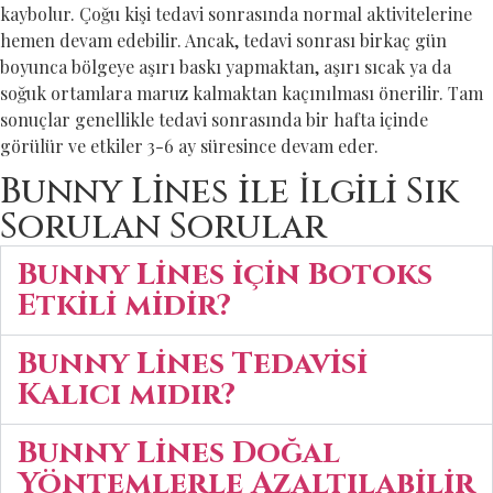
kaybolur. Çoğu kişi tedavi sonrasında normal aktivitelerine
hemen devam edebilir. Ancak, tedavi sonrası birkaç gün
boyunca bölgeye aşırı baskı yapmaktan, aşırı sıcak ya da
soğuk ortamlara maruz kalmaktan kaçınılması önerilir. Tam
sonuçlar genellikle tedavi sonrasında bir hafta içinde
görülür ve etkiler 3-6 ay süresince devam eder.
Bunny Lines ile İlgili Sık
Sorulan Sorular
Bunny Lines için Botoks
Etkili midir?
Bunny Lines Tedavisi
Kalıcı mıdır?
Bunny Lines Doğal
Yöntemlerle Azaltılabilir