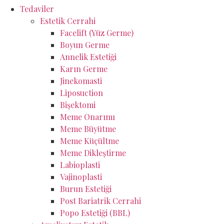
Tedaviler
Estetik Cerrahi
Facelift (Yüz Germe)
Boyun Germe
Annelik Estetiği
Karın Germe
Jinekomasti
Liposuction
Bişektomi
Meme Onarımı
Meme Büyütme
Meme Küçültme
Meme Dikleştirme
Labioplasti
Vajinoplasti
Burun Estetiği
Post Bariatrik Cerrahi
Popo Estetiği (BBL)