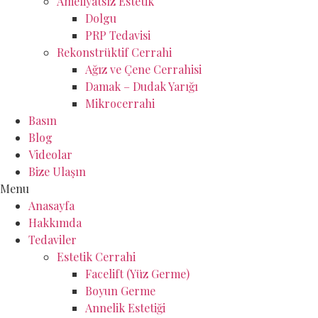
Ameliyatsız Estetik
Dolgu
PRP Tedavisi
Rekonstrüktif Cerrahi
Ağız ve Çene Cerrahisi
Damak – Dudak Yarığı
Mikrocerrahi
Basın
Blog
Videolar
Bize Ulaşın
Menu
Anasayfa
Hakkımda
Tedaviler
Estetik Cerrahi
Facelift (Yüz Germe)
Boyun Germe
Annelik Estetiği