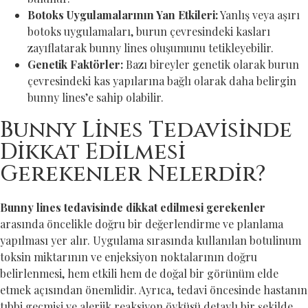
Botoks Uygulamalarının Yan Etkileri:
Yanlış veya aşırı
botoks uygulamaları, burun çevresindeki kasları
zayıflatarak bunny lines oluşumunu tetikleyebilir.
Genetik Faktörler:
Bazı bireyler genetik olarak burun
çevresindeki kas yapılarına bağlı olarak daha belirgin
bunny lines’e sahip olabilir.
Bunny Lines Tedavisinde
Dikkat Edilmesi
Gerekenler Nelerdir?
Bunny lines tedavisinde dikkat edilmesi gerekenler
arasında öncelikle doğru bir değerlendirme ve planlama
yapılması yer alır. Uygulama sırasında kullanılan botulinum
toksin miktarının ve enjeksiyon noktalarının doğru
belirlenmesi, hem etkili hem de doğal bir görünüm elde
etmek açısından önemlidir. Ayrıca, tedavi öncesinde hastanın
tıbbi geçmişi ve alerjik reaksiyon öyküsü detaylı bir şekilde