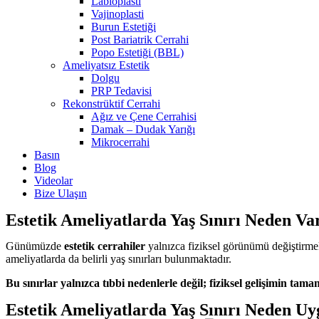
Labioplasti
Vajinoplasti
Burun Estetiği
Post Bariatrik Cerrahi
Popo Estetiği (BBL)
Ameliyatsız Estetik
Dolgu
PRP Tedavisi
Rekonstrüktif Cerrahi
Ağız ve Çene Cerrahisi
Damak – Dudak Yarığı
Mikrocerrahi
Basın
Blog
Videolar
Bize Ulaşın
Estetik Ameliyatlarda Yaş Sınırı Neden Va
Günümüzde
estetik cerrahiler
yalnızca fiziksel görünümü değiştirme
ameliyatlarda da belirli yaş sınırları bulunmaktadır.
Bu sınırlar yalnızca tıbbi nedenlerle değil; fiziksel gelişimin tam
Estetik Ameliyatlarda Yaş Sınırı Neden Uy