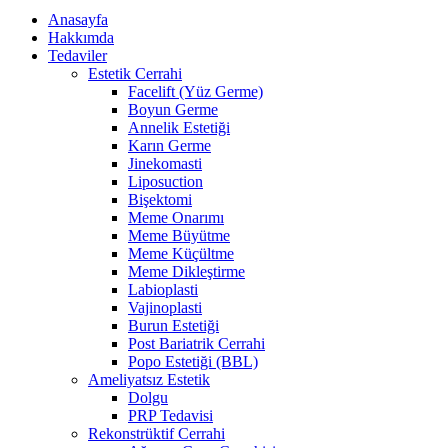
Anasayfa
Hakkımda
Tedaviler
Estetik Cerrahi
Facelift (Yüz Germe)
Boyun Germe
Annelik Estetiği
Karın Germe
Jinekomasti
Liposuction
Bişektomi
Meme Onarımı
Meme Büyütme
Meme Küçültme
Meme Dikleştirme
Labioplasti
Vajinoplasti
Burun Estetiği
Post Bariatrik Cerrahi
Popo Estetiği (BBL)
Ameliyatsız Estetik
Dolgu
PRP Tedavisi
Rekonstrüktif Cerrahi