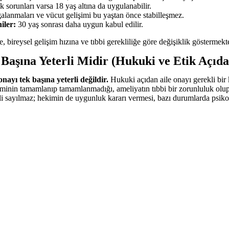
 sorunları varsa 18 yaş altına da uygulanabilir.
galanmaları ve vücut gelişimi bu yaştan önce stabilleşmez.
iler:
30 yaş sonrası daha uygun kabul edilir.
e, bireysel gelişim hızına ve tıbbi gerekliliğe göre değişiklik göstermekte
Başına Yeterli Midir (Hukuki ve Etik Açıd
nayı tek başına yeterli değildir.
Hukuki açıdan aile onayı gerekli bir 
iminin tamamlanıp tamamlanmadığı, ameliyatın tıbbi bir zorunluluk olu
erli sayılmaz; hekimin de uygunluk kararı vermesi, bazı durumlarda psikol