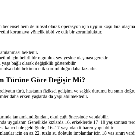
m bedensel hem de ruhsal olarak operasyon için uygun koşullara ulaşmasın
tini korumaya yönelik tıbbi ve etik bir zorunluluktur.
amlanması beklenir.
timi için belirli bir olgunluk seviyesine ulaşması gerekir.
yaşa bağlı olarak değişiklik gösterebilir.
yı olsa dahi hekimin etik sorumluluğu daha fazladır.
lem Türüne Göre Değişir Mi?
meliyatın türü, hastanın fiziksel gelişimi ve sağlık durumu bu sınırı doğ
emler daha erken yaşlarda da yapılabilmektedir.
arında tamamlandığından, okul çağı öncesinde yapılabilir.
a uygulanır. Genellikle kızlarda 16, erkeklerde 17–18 yaş sonrası terci
kalıcı hale geldiğinde, 16–17 yaşından itibaren yapılabilir.
ntlar için en az 22, tuzlu su dolgulu implantlar için 18 yaş sınırı vardı