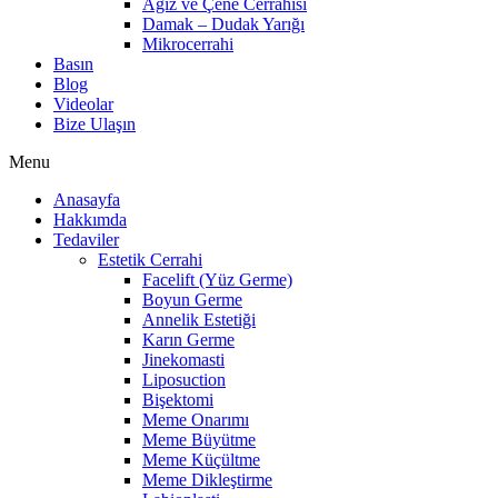
Ağız ve Çene Cerrahisi
Damak – Dudak Yarığı
Mikrocerrahi
Basın
Blog
Videolar
Bize Ulaşın
Menu
Anasayfa
Hakkımda
Tedaviler
Estetik Cerrahi
Facelift (Yüz Germe)
Boyun Germe
Annelik Estetiği
Karın Germe
Jinekomasti
Liposuction
Bişektomi
Meme Onarımı
Meme Büyütme
Meme Küçültme
Meme Dikleştirme