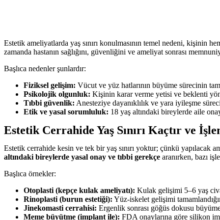
Estetik ameliyatlarda yaş sınırı konulmasının temel nedeni, kişinin he
zamanda hastanın sağlığını, güvenliğini ve ameliyat sonrası memnuniye
Başlıca nedenler şunlardır:
Fiziksel gelişim:
Vücut ve yüz hatlarının büyüme sürecinin tam
Psikolojik olgunluk:
Kişinin karar verme yetisi ve beklenti yöne
Tıbbi güvenlik:
Anesteziye dayanıklılık ve yara iyileşme süreci 
Etik ve yasal sorumluluk:
18 yaş altındaki bireylerde aile ona
Estetik Cerrahide Yaş Sınırı Kaçtır ve İş
Estetik cerrahide kesin ve tek bir yaş sınırı yoktur; çünkü yapılacak a
altındaki bireylerde yasal onay ve tıbbi gerekçe
aranırken, bazı işl
Başlıca örnekler:
Otoplasti (kepçe kulak ameliyatı):
Kulak gelişimi 5–6 yaş civ
Rinoplasti (burun estetiği):
Yüz-iskelet gelişimi tamamlandığınd
Jinekomasti cerrahisi:
Ergenlik sonrası göğüs dokusu büyümesi 
Meme büyütme (implant ile):
FDA onaylarına göre silikon impla