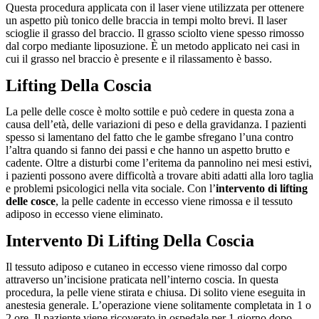
Questa procedura applicata con il laser viene utilizzata per ottenere
un aspetto più tonico delle braccia in tempi molto brevi. Il laser
scioglie il grasso del braccio. Il grasso sciolto viene spesso rimosso
dal corpo mediante liposuzione. È un metodo applicato nei casi in
cui il grasso nel braccio è presente e il rilassamento è basso.
Lifting Della Coscia
La pelle delle cosce è molto sottile e può cedere in questa zona a
causa dell’età, delle variazioni di peso e della gravidanza. I pazienti
spesso si lamentano del fatto che le gambe sfregano l’una contro
l’altra quando si fanno dei passi e che hanno un aspetto brutto e
cadente. Oltre a disturbi come l’eritema da pannolino nei mesi estivi,
i pazienti possono avere difficoltà a trovare abiti adatti alla loro taglia
e problemi psicologici nella vita sociale. Con l’
intervento di lifting
delle cosce
, la pelle cadente in eccesso viene rimossa e il tessuto
adiposo in eccesso viene eliminato.
Intervento Di Lifting Della Coscia
Il tessuto adiposo e cutaneo in eccesso viene rimosso dal corpo
attraverso un’incisione praticata nell’interno coscia. In questa
procedura, la pelle viene stirata e chiusa. Di solito viene eseguita in
anestesia generale. L’operazione viene solitamente completata in 1 o
2 ore. Il paziente viene ricoverato in ospedale per 1 giorno dopo