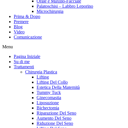
Orale e Maxillo-Facciale
Palatoschisi – Labbro Leporino
Microchirurgia
Prima & Dopo
Premere
Blog
Video
Comunicazione
Menu
Pagina Iniziale
Su di me
Trattamenti
Chirurgia Plastica
Lifting
Lifting Del Collo
Estetica Della Maternità
Tummy Tuck
Ginecomastia
Liposuzione
Bichectomia
Riparazione Del Seno
Aumento Del Seno
Riduzione Del Seno