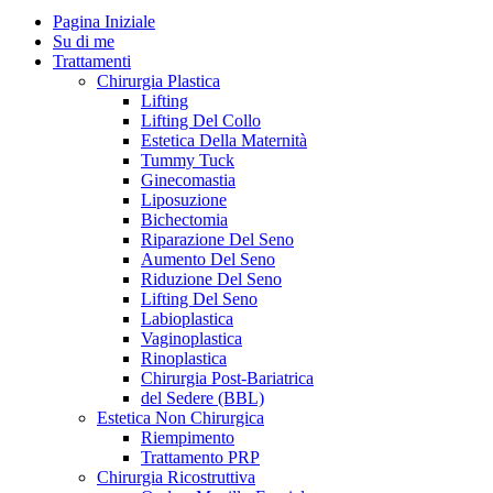
Pagina Iniziale
Su di me
Trattamenti
Chirurgia Plastica
Lifting
Lifting Del Collo
Estetica Della Maternità
Tummy Tuck
Ginecomastia
Liposuzione
Bichectomia
Riparazione Del Seno
Aumento Del Seno
Riduzione Del Seno
Lifting Del Seno
Labioplastica
Vaginoplastica
Rinoplastica
Chirurgia Post-Bariatrica
del Sedere (BBL)
Estetica Non Chirurgica
Riempimento
Trattamento PRP
Chirurgia Ricostruttiva