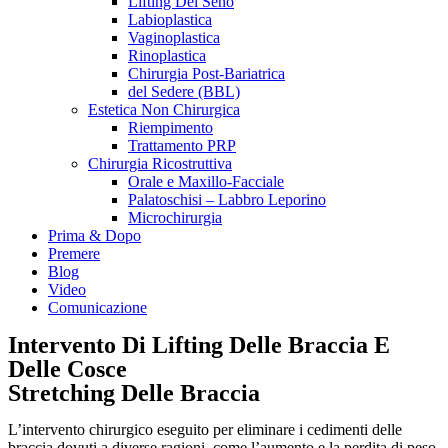
Lifting Del Seno
Labioplastica
Vaginoplastica
Rinoplastica
Chirurgia Post-Bariatrica
del Sedere (BBL)
Estetica Non Chirurgica
Riempimento
Trattamento PRP
Chirurgia Ricostruttiva
Orale e Maxillo-Facciale
Palatoschisi – Labbro Leporino
Microchirurgia
Prima & Dopo
Premere
Blog
Video
Comunicazione
Intervento Di Lifting Delle Braccia E
Delle Cosce
Stretching Delle Braccia
L’intervento chirurgico eseguito per eliminare i cedimenti delle
braccia dovuti a diverse ragioni, come l’aumento e la perdita di peso