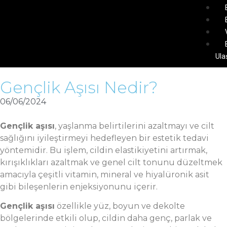
Ula
Gençlik Aşısı Nedir?
06/06/2024
Gençlik aşısı
, yaşlanma belirtilerini azaltmayı ve cilt
sağlığını iyileştirmeyi hedefleyen bir estetik tedavi
yöntemidir. Bu işlem, cildin elastikiyetini artırmak,
kırışıklıkları azaltmak ve genel cilt tonunu düzeltmek
amacıyla çeşitli vitamin, mineral ve hiyalüronik asit
gibi bileşenlerin enjeksiyonunu içerir.
Gençlik aşısı
özellikle yüz, boyun ve dekolte
bölgelerinde etkili olup, cildin daha genç, parlak ve