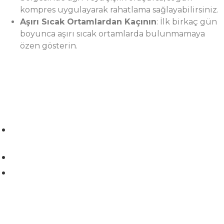
kompres uygulayarak rahatlama sağlayabilirsiniz.
Aşırı Sıcak Ortamlardan Kaçının
: İlk birkaç gün
boyunca aşırı sıcak ortamlarda bulunmamaya
özen gösterin.
Zuhuratbaba Mah, Yüce Tarla Cd. No:69 Daire:4, 34140
Bakırköy/İstanbul
+90 555 879 77 71
info@daghanisik.com