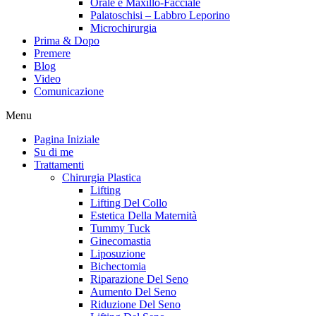
Orale e Maxillo-Facciale
Palatoschisi – Labbro Leporino
Microchirurgia
Prima & Dopo
Premere
Blog
Video
Comunicazione
Menu
Pagina Iniziale
Su di me
Trattamenti
Chirurgia Plastica
Lifting
Lifting Del Collo
Estetica Della Maternità
Tummy Tuck
Ginecomastia
Liposuzione
Bichectomia
Riparazione Del Seno
Aumento Del Seno
Riduzione Del Seno