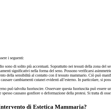
sere i seguenti:
idio sono di solito più accentuati. Soprattutto nei tessuti della zona del 
nti significativi nella forma del seno. Possono verificarsi asimmetrie, 
nto della sensibilità al contatto con il tessuto mammario. Ciò può manife
 causare cambiamenti cutanei evidenti all’esterno. In particolare, si pos
nterno può talvolta fuoriuscire. Osservare questa fuoriuscita può essere un
spesso causano gonfiore o deformazione della protesi. Si tratta di osse
 Intervento di Estetica Mammaria?