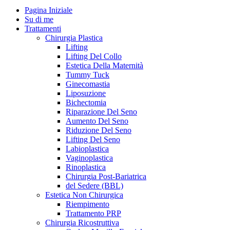
Pagina Iniziale
Su di me
Trattamenti
Chirurgia Plastica
Lifting
Lifting Del Collo
Estetica Della Maternità
Tummy Tuck
Ginecomastia
Liposuzione
Bichectomia
Riparazione Del Seno
Aumento Del Seno
Riduzione Del Seno
Lifting Del Seno
Labioplastica
Vaginoplastica
Rinoplastica
Chirurgia Post-Bariatrica
del Sedere (BBL)
Estetica Non Chirurgica
Riempimento
Trattamento PRP
Chirurgia Ricostruttiva