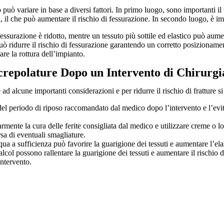
 può variare in base a diversi fattori. In primo luogo, sono importanti i
il che può aumentare il rischio di fessurazione. In secondo luogo, è impor
essurazione è ridotto, mentre un tessuto più sottile ed elastico può aumen
ò ridurre il rischio di fessurazione garantendo un corretto posizionamento 
re la rottura dell’impianto.
crepolature Dopo un Intervento di Chirurgi
 ad alcune importanti considerazioni e per ridurre il rischio di fratture s
o del periodo di riposo raccomandato dal medico dopo l’intervento e l’evit
rmente la cura delle ferite consigliata dal medico e utilizzare creme o lo
rsa di eventuali smagliature.
ua a sufficienza può favorire la guarigione dei tessuti e aumentare l’elast
alcol possono rallentare la guarigione dei tessuti e aumentare il rischio
intervento.