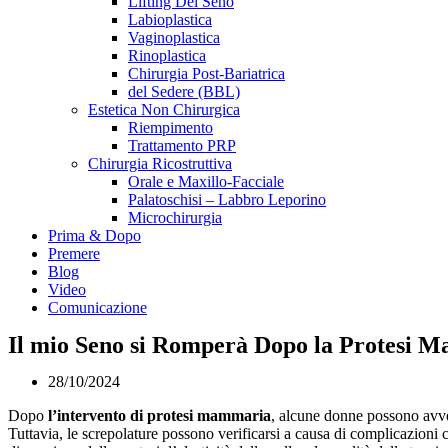
Lifting Del Seno
Labioplastica
Vaginoplastica
Rinoplastica
Chirurgia Post-Bariatrica
del Sedere (BBL)
Estetica Non Chirurgica
Riempimento
Trattamento PRP
Chirurgia Ricostruttiva
Orale e Maxillo-Facciale
Palatoschisi – Labbro Leporino
Microchirurgia
Prima & Dopo
Premere
Blog
Video
Comunicazione
Il mio Seno si Romperà Dopo la Protesi 
28/10/2024
Dopo
l’intervento di protesi mammaria
, alcune donne possono avver
Tuttavia, le screpolature possono verificarsi a causa di complicazioni c